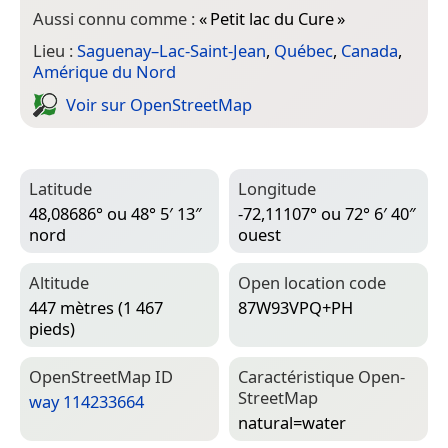
Aussi connu comme :
«
Petit lac du Cure
»
Lieu :
Saguenay–Lac-Saint-Jean
,
Québec
,
Canada
,
Amérique du Nord
Voir sur Open­Street­Map
Latitude
Longitude
48,08686° ou 48° 5′ 13″
-72,11107° ou 72° 6′ 40″
nord
ouest
Altitude
Open location code
447 mètres (1 467
87W93VPQ+PH
pieds)
Open­Street­Map ID
Caractéristique Open­
Street­Map
way 114233664
natural=­water