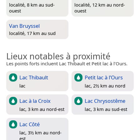
localité, 8 km au sud-
localité, 12 km au nord-
ouest
ouest
Van Bruyssel
localité, 17 km au sud
Lieux notables à proximité
Les points forts incluent Lac Thibault et Petit lac à l’Ours.
Lac Thibault
Petit lac à l’Ours
lac
lac, 2½ km au nord
Lac à la Croix
Lac Chrysostême
lac, 3 km au nord-est
lac, 3 km au sud-est
Lac Côté
lac, 3½ km au nord-
est