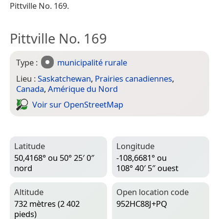
Pittville No. 169.
Pittville No. 169
Type :
municipalité rurale
Lieu :
Saskatchewan
,
Prairies canadiennes
,
Canada
,
Amérique du Nord
Voir sur Open­Street­Map
Latitude
Longitude
50,4168° ou 50° 25′ 0″
-108,6681° ou
nord
108° 40′ 5″ ouest
Altitude
Open location code
732 mètres (2 402
952HC88J+PQ
pieds)