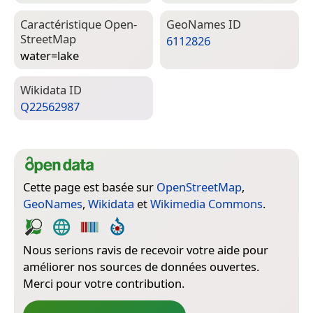
Caractéristique Open­
Geo­Names ID
Street­Map
6112826
water=­lake
Wiki­data ID
Q22562987
Cette page est basée sur
OpenStreetMap
,
GeoNames
,
Wikidata
et
Wikimedia Commons
.
Nous serions ravis de recevoir votre aide pour
améliorer nos sources de données ouvertes.
Merci pour votre contribution.