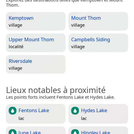
Thom.
Kemptown
Mount Thom
village
village
Upper Mount Thom
Campbells Siding
localité
village
Riversdale
village
Lieux notables à proximité
Les points forts incluent Fentons Lake et Hydes Lake.
Fentons Lake
Hydes Lake
lac
lac
June Lake
Hingley Lake