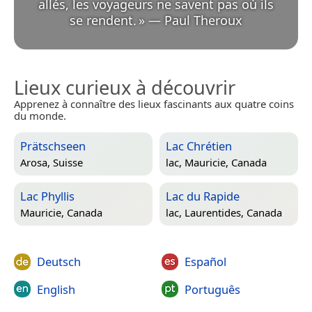
allés, les voyageurs ne savent pas où ils
se rendent.
»
—
Paul Theroux
Lieux curieux à découvrir
Apprenez à connaître des lieux fascinants aux quatre coins
du monde.
Prätschseen
Lac Chrétien
Arosa, Suisse
lac,
Mauricie, Canada
Lac Phyllis
Lac du Rapide
Mauricie, Canada
lac,
Laurentides, Canada
Deutsch
Español
English
Português