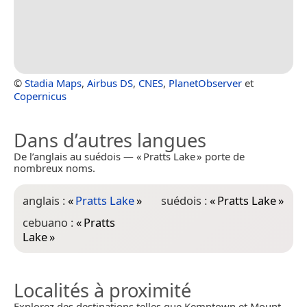
©
Stadia Maps
,
Airbus DS
,
CNES
,
PlanetObserver
et
Copernicus
Dans d’autres langues
De l’anglais au suédois — « Pratts Lake » porte de
nombreux noms.
anglais :
«
Pratts Lake
»
suédois :
«
Pratts Lake
»
cebuano :
«
Pratts
Lake
»
Localités à proximité
Explorez des destinations telles que Kemptown et Mount