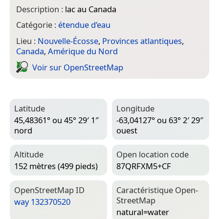
Description :
lac au Canada
Catégorie :
étendue d’eau
Lieu :
Nouvelle-Écosse
,
Provinces atlantiques
,
Canada
,
Amérique du Nord
Voir sur Open­Street­Map
Latitude
Longitude
45,48361° ou 45° 29′ 1″
-63,04127° ou 63° 2′ 29″
nord
ouest
Altitude
Open location code
152 mètres (499 pieds)
87QRFXM5+CF
Open­Street­Map ID
Caractéristique Open­
Street­Map
way 132370520
natural=­water