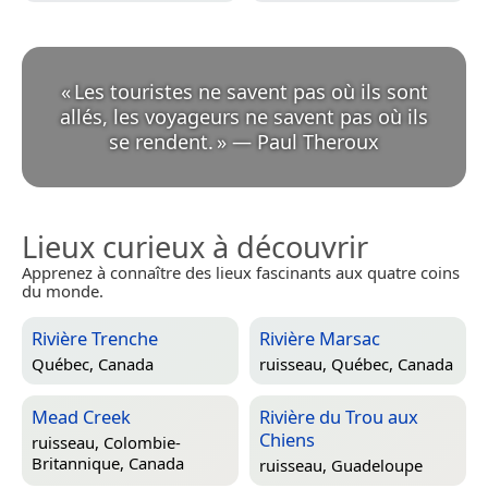
«
Les touristes ne savent pas où ils sont
allés, les voyageurs ne savent pas où ils
se rendent.
»
—
Paul Theroux
Lieux curieux à découvrir
Apprenez à connaître des lieux fascinants aux quatre coins
du monde.
Rivière Trenche
Rivière Marsac
Québec, Canada
ruisseau,
Québec, Canada
Mead Creek
Rivière du Trou aux
Chiens
ruisseau,
Colombie-
Britannique, Canada
ruisseau,
Guadeloupe