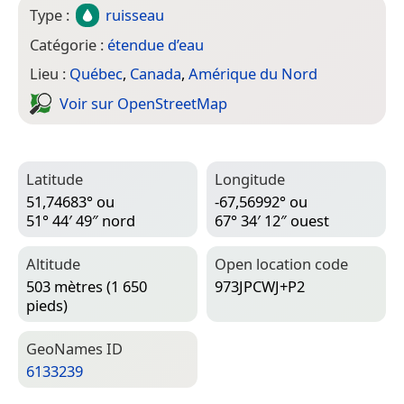
Type :
ruisseau
Catégorie :
étendue d’eau
Lieu :
Québec
,
Canada
,
Amérique du Nord
Voir sur Open­Street­Map
Latitude
Longitude
51,74683° ou
-67,56992° ou
51° 44′ 49″ nord
67° 34′ 12″ ouest
Altitude
Open location code
503 mètres (1 650
973JPCWJ+P2
pieds)
Geo­Names ID
6133239