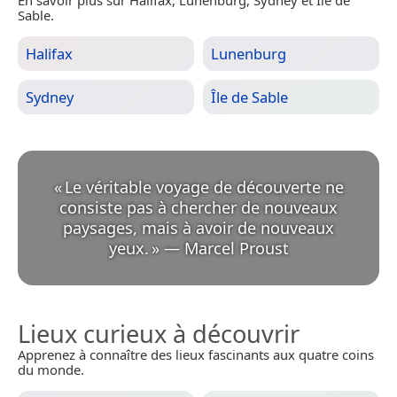
En savoir plus sur Halifax, Lunenburg, Sydney et Île de
Sable.
Halifax
Lunenburg
Sydney
Île de Sable
«
Le véritable voyage de découverte ne
consiste pas à chercher de nouveaux
paysages, mais à avoir de nouveaux
yeux.
»
—
Marcel Proust
Lieux curieux à découvrir
Apprenez à connaître des lieux fascinants aux quatre coins
du monde.