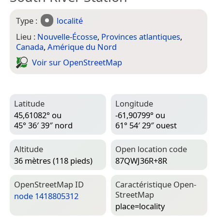
Type :
localité
Lieu :
Nouvelle-Écosse
,
Provinces atlantiques
,
Canada
,
Amérique du Nord
Voir sur Open­Street­Map
Latitude
Longitude
45,61082° ou
-61,90799° ou
45° 36′ 39″ nord
61° 54′ 29″ ouest
Altitude
Open location code
36 mètres (118 pieds)
87QWJ36R+8R
Open­Street­Map ID
Caractéristique Open­
Street­Map
node 1418805312
place=­locality