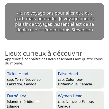
«
Je ne voyage pas pour aller quelque
part, mais pour aller. Je voyage pour le
plaisir de voyager. L’essentiel est de se
déplacer.
»
—
Robert Louis Stevenson
Lieux curieux à découvrir
Apprenez à connaître des lieux fascinants aux quatre coins
du monde.
Tickle Head
False Head
cap,
Terre-Neuve-et-
cap,
Colombie-
Labrador, Canada
Britannique, Canada
Dyrhólaey
Wyman Head
Islande méridionale,
cap,
Nouvelle-Écosse,
Islande
Canada