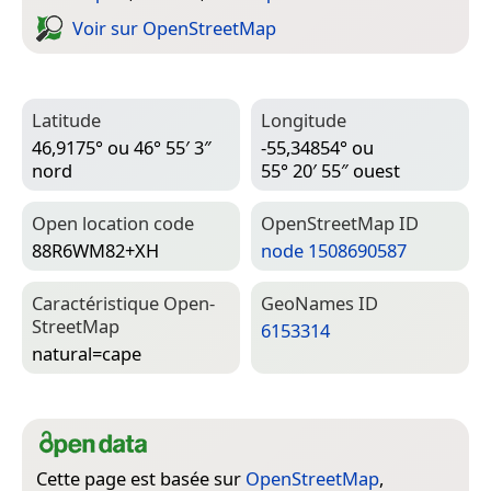
Voir sur Open­Street­Map
Latitude
Longitude
46,9175° ou 46° 55′ 3″
-55,34854° ou
nord
55° 20′ 55″ ouest
Open location code
Open­Street­Map ID
88R6WM82+XH
node 1508690587
Caractéristique Open­
Geo­Names ID
Street­Map
6153314
natural=­cape
Cette page est basée sur
OpenStreetMap
,