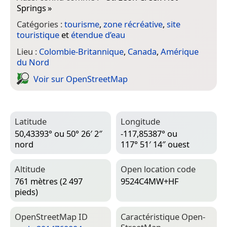
Springs
»
Catégories :
tourisme
,
zone récréative
,
site
touristique
et
étendue d’eau
Lieu :
Colombie-Britannique
,
Canada
,
Amérique
du Nord
Voir sur Open­Street­Map
Latitude
Longitude
50,43393° ou 50° 26′ 2″
-117,85387° ou
nord
117° 51′ 14″ ouest
Altitude
Open location code
761 mètres (2 497
9524C4MW+HF
pieds)
Open­Street­Map ID
Caractéristique Open­