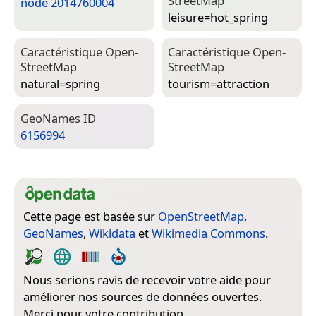
Street­Map
node 2014760004
leisure=­hot_spring
Caractéristique Open­
Caractéristique Open­
Street­Map
Street­Map
natural=­spring
tourism=­attraction
Geo­Names ID
6156994
Cette page est basée sur
OpenStreetMap
,
GeoNames
,
Wikidata
et
Wikimedia Commons
.
Nous serions ravis de recevoir votre aide pour
améliorer nos sources de données ouvertes.
Merci pour votre contribution.