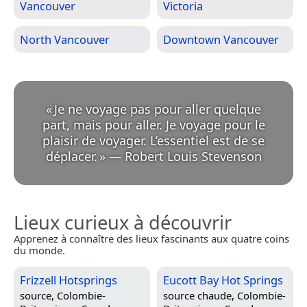
Vancouver
Victoria
North Vancouver
Downtown Vancouver
«
Je ne voyage pas pour aller quelque
part, mais pour aller. Je voyage pour le
plaisir de voyager. L’essentiel est de se
déplacer.
»
—
Robert Louis Stevenson
Lieux curieux à découvrir
Apprenez à connaître des lieux fascinants aux quatre coins
du monde.
Frizzell Hotsprings
Eucott Bay Hot Springs
source,
Colombie-
source chaude,
Colombie-