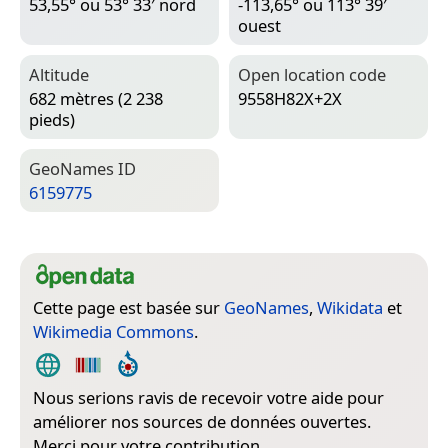
53,55° ou 53° 33′ nord
-113,65° ou 113° 39′
ouest
Altitude
Open location code
682 mètres (2 238
9558H82X+2X
pieds)
Geo­Names ID
6159775
Cette page est basée sur
GeoNames
,
Wikidata
et
Wikimedia Commons
.
Nous serions ravis de recevoir votre aide pour
améliorer nos sources de données ouvertes.
Merci pour votre contribution.