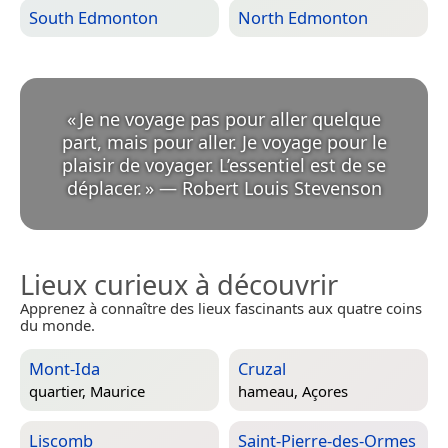
South Edmonton
North Edmonton
«
Je ne voyage pas pour aller quelque
part, mais pour aller. Je voyage pour le
plaisir de voyager. L’essentiel est de se
déplacer.
»
—
Robert Louis Stevenson
Lieux curieux à découvrir
Apprenez à connaître des lieux fascinants aux quatre coins
du monde.
Mont-Ida
Cruzal
quartier,
Maurice
hameau,
Açores
Liscomb
Saint-Pierre-des-Ormes