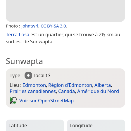
Photo :
Johntwrl
,
CC BY-SA 3.0
.
Terra Losa
est un quartier, qui se trouve à 2½ km au
sud-est de Sunwapta.
Sunwapta
Type :
localité
Lieu :
Edmonton
,
Région d’Edmonton
,
Alberta
,
Prairies canadiennes
,
Canada
,
Amérique du Nord
Voir sur Open­Street­Map
Latitude
Longitude