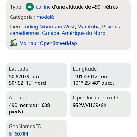
Type :
colline
d’une altitude de 490 mètres
Catégorie :
modelé
Lieu :
Riding Mountain West
,
Manitoba
,
Prairies
canadiennes
,
Canada
,
Amérique du Nord
Voir sur Open­Street­Map
Latitude
Longitude
50,87079° ou
-101,43012° ou
50° 52′ 15″ nord
101° 25′ 48″ ouest
Altitude
Open location code
490 mètres (1 608
952WVHC9+8X
pieds)
Geo­Names ID
6160784