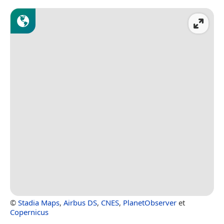
©
Stadia Maps
,
Airbus DS
,
CNES
,
PlanetObserver
et
Copernicus