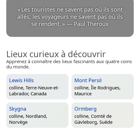
«
Les touristes ne savent pas où ils sont
allés, les voyageurs ne savent pas où ils
se rendent.
»
—
Paul Theroux
Lieux curieux à découvrir
Apprenez à connaître des lieux fascinants aux quatre coins
du monde.
Lewis Hills
Mont Persil
colline,
Terre-Neuve-et-
colline,
Île Rodrigues,
Labrador, Canada
Maurice
Skygna
Ormberg
colline,
Nordland,
colline,
Comté de
Norvège
Gävleborg, Suède