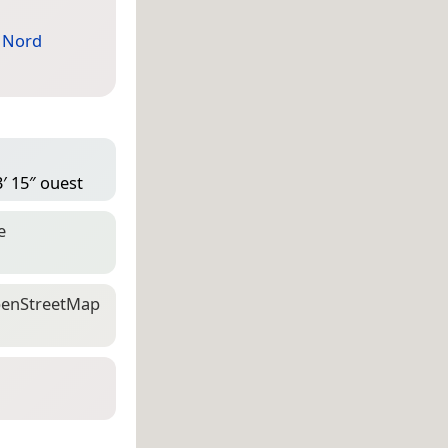
 Nord
3′ 15″ ouest
e
en­Street­Map