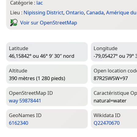
Catégorie :
lac
Lieu :
Nipissing District
,
Ontario
,
Canada
,
Amérique du
Voir sur Open­Street­Map
Latitude
Longitude
46,15842° ou 46° 9′ 30″ nord
-79,05427° ou 79° 
Altitude
Open location cod
390 mètres (1 280 pieds)
87R25W5W+97
Open­Street­Map ID
Caractéristique Op
way 59878441
natural=­water
Geo­Names ID
Wiki­data ID
6162340
Q22470670