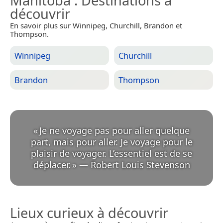
Manitoba
: Destinations à
découvrir
En savoir plus sur Winnipeg, Churchill, Brandon et
Thompson.
Winnipeg
Churchill
Brandon
Thompson
«
Je ne voyage pas pour aller quelque
part, mais pour aller. Je voyage pour le
plaisir de voyager. L’essentiel est de se
déplacer.
»
—
Robert Louis Stevenson
Lieux curieux à découvrir