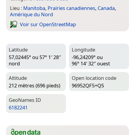
Lieu :
Manitoba
,
Prairies canadiennes
,
Canada
,
Amérique du Nord
Voir sur Open­Street­Map
Latitude
Longitude
57,02445° ou 57° 1′ 28″
-96,24209° ou
nord
96° 14′ 32″ ouest
Altitude
Open location code
212 mètres (696 pieds)
96952QF5+Q5
Geo­Names ID
6182241