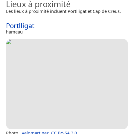
Lieux à proximité
Les lieux à proximité incluent Portlligat et Cap de Creus.
Portlligat
hameau
Photo :
velomartinez
,
CC BY-SA 3.0
.