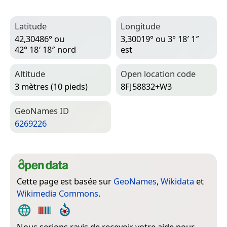
Latitude
Longitude
42,30486° ou
3,30019° ou 3° 18′ 1″
42° 18′ 18″ nord
est
Altitude
Open location code
3 mètres (10 pieds)
8FJ58832+W3
Geo­Names ID
6269226
Cette page est basée sur
GeoNames
,
Wikidata
et
Wikimedia Commons
.
Nous serions ravis de recevoir votre aide pour