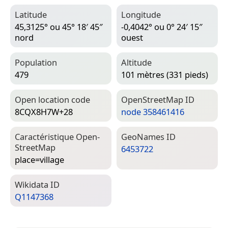
Latitude
Longitude
45,3125° ou 45° 18′ 45″
-0,4042° ou 0° 24′ 15″
nord
ouest
Population
Altitude
479
101 mètres (331 pieds)
Open location code
Open­Street­Map ID
8CQX8H7W+28
node 358461416
Caractéristique Open­
Geo­Names ID
Street­Map
6453722
place=­village
Wiki­data ID
Q1147368