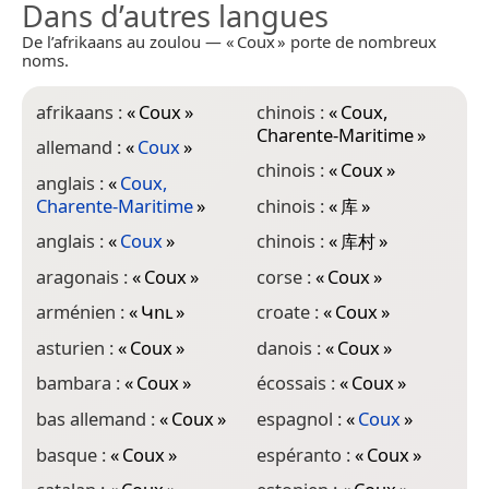
Dans d’autres langues
De l’afrikaans au zoulou — « Coux » porte de nombreux
noms.
afrikaans :
«
Coux
»
chinois :
«
Coux,
g
Charente-Maritime
»
allemand :
«
Coux
»
g
chinois :
«
Coux
»
anglais :
«
Coux,
g
Charente-Maritime
»
chinois :
«
库
»
g
anglais :
«
Coux
»
chinois :
«
库村
»
h
aragonais :
«
Coux
»
corse :
«
Coux
»
i
arménien :
«
Կու
»
croate :
«
Coux
»
i
asturien :
«
Coux
»
danois :
«
Coux
»
i
bambara :
«
Coux
»
écossais :
«
Coux
»
i
bas allemand :
«
Coux
»
espagnol :
«
Coux
»
i
basque :
«
Coux
»
espéranto :
«
Coux
»
i