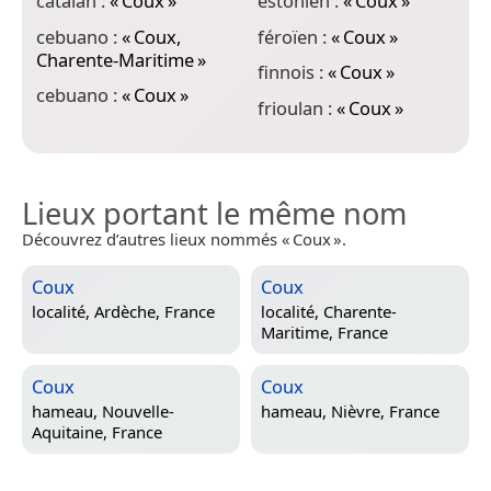
catalan :
«
Coux
»
estonien :
«
Coux
»
i
cebuano :
«
Coux,
féroïen :
«
Coux
»
k
Charente-Maritime
»
finnois :
«
Coux
»
k
cebuano :
«
Coux
»
frioulan :
«
Coux
»
Lieux portant le même nom
Découvrez d’autres lieux nommés « Coux ».
Coux
Coux
localité,
Ardèche, France
localité,
Charente-
Maritime, France
Coux
Coux
hameau,
Nouvelle-
hameau,
Nièvre, France
Aquitaine, France