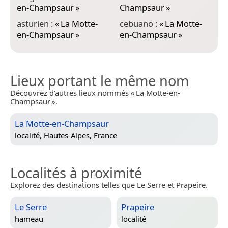
en-Champsaur
»
Champsaur
»
C
asturien :
«
La Motte-
cebuano :
«
La Motte-
é
en-Champsaur
»
en-Champsaur
»
e
Lieux portant le même nom
Découvrez d’autres lieux nommés « La Motte-en-
Champsaur ».
La Motte-en-Champsaur
localité,
Hautes-Alpes, France
Localités à proximité
Explorez des destinations telles que Le Serre et Prapeire.
Le Serre
Prapeire
hameau
localité