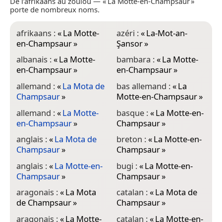
De l’afrikaans au zoulou — « La Motte-en-Champsaur »
porte de nombreux noms.
afrikaans :
«
La Motte-
azéri :
«
La-Mot-an-
c
en-Champsaur
»
Şansor
»
C
albanais :
«
La Motte-
bambara :
«
La Motte-
c
en-Champsaur
»
en-Champsaur
»
C
allemand :
«
La Mota de
bas allemand :
«
La
c
Champsaur
»
Motte-en-Champsaur
»
allemand :
«
La Motte-
basque :
«
La Motte-en-
c
en-Champsaur
»
Champsaur
»
anglais :
«
La Mota de
breton :
«
La Motte-en-
c
Champsaur
»
Champsaur
»
anglais :
«
La Motte-en-
bugi :
«
La Motte-en-
c
Champsaur
»
Champsaur
»
C
aragonais :
«
La Mota
catalan :
«
La Mota de
c
de Champsaur
»
Champsaur
»
C
aragonais :
«
La Motte-
catalan :
«
La Motte-en-
d