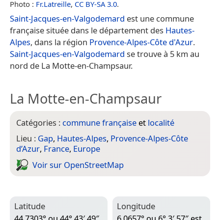
Photo :
Fr.Latreille
,
CC BY-SA 3.0
.
Saint-Jacques-en-Valgodemard
est une commune
française située dans le département des
Hautes-
Alpes
, dans la région
Provence-Alpes-Côte d'Azur
.
Saint-Jacques-en-Valgodemard
se trouve à 5 km au
nord de La Motte-en-Champsaur.
La Motte-en-Champsaur
Catégories :
commune française
et
localité
Lieu :
Gap
,
Hautes-Alpes
,
Provence-Alpes-Côte
d’Azur
,
France
,
Europe
Voir sur Open­Street­Map
Latitude
Longitude
44,7303° ou 44° 43′ 49″
6,0657° ou 6° 3′ 57″ est