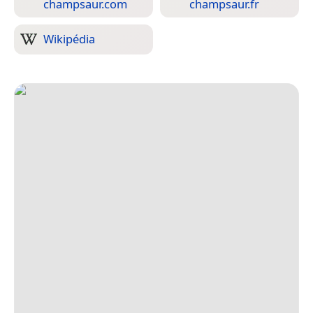
champsaur.com
champsaur.fr
Wikipédia