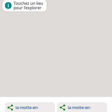
Touchez un lieu
pour l’explorer
la-motte-en-
la-motte-en-