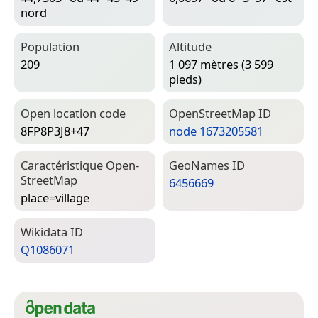
nord
Population
Altitude
209
1 097 mètres (3 599
pieds)
Open location code
Open­Street­Map ID
8FP8P3J8+47
node 1673205581
Caractéristique Open­
Geo­Names ID
Street­Map
6456669
place=­village
Wiki­data ID
Q1086071