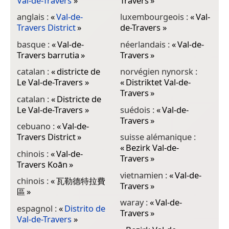
Val-de-Travers
»
Travers
»
anglais :
«
Val-de-
luxembourgeois :
«
Val-
Travers District
»
de-Travers
»
basque :
«
Val-de-
néerlandais :
«
Val-de-
Travers barrutia
»
Travers
»
catalan :
«
districte de
norvégien nynorsk :
Le Val-de-Travers
»
«
Distriktet Val-de-
Travers
»
catalan :
«
Districte de
Le Val-de-Travers
»
suédois :
«
Val-de-
Travers
»
cebuano :
«
Val-de-
Travers District
»
suisse alémanique :
«
Bezirk Val-de-
chinois :
«
Val-de-
Travers
»
Travers Koān
»
vietnamien :
«
Val-de-
chinois :
«
瓦勒德特拉費
Travers
»
區
»
waray :
«
Val-de-
espagnol :
«
Distrito de
Travers
»
Val-de-Travers
»