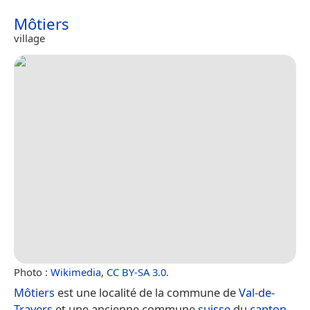
Môtiers
village
Photo :
Wikimedia
,
CC BY-SA 3.0
.
Môtiers
est une localité de la commune de
Val-de-
Travers
et une ancienne commune
suisse
du
canton