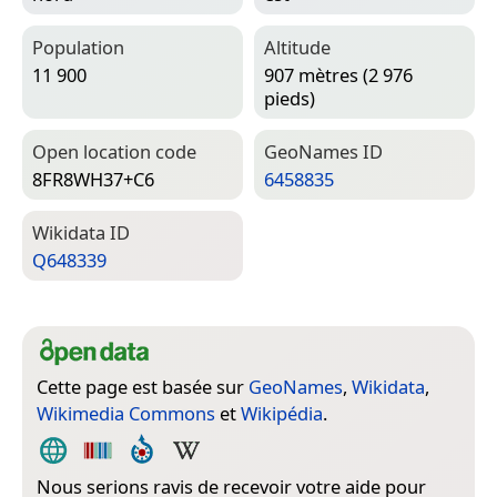
Population
Altitude
11 900
907 mètres (2 976
pieds)
Open location code
Geo­Names ID
8FR8WH37+C6
6458835
Wiki­data ID
Q648339
Cette page est basée sur
GeoNames
,
Wikidata
,
Wikimedia Commons
et
Wikipédia
.
Nous serions ravis de recevoir votre aide pour