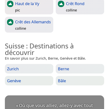
Haut de la Vy
Crêt Rond
pic
colline
Crêt des Allemands
colline
Suisse
: Destinations à
découvrir
En savoir plus sur Zurich, Berne, Genève et Bâle.
Zurich
Berne
Genève
Bâle
«
Où que vous alliez, allez-y avec tout