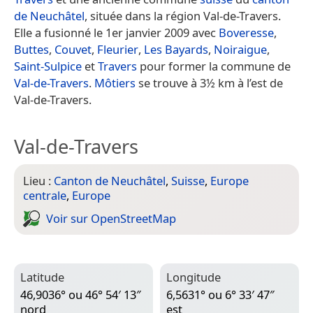
de Neuchâtel
, située dans la région Val-de-Travers.
Elle a fusionné le 1er janvier 2009 avec
Boveresse
,
Buttes
,
Couvet
,
Fleurier
,
Les Bayards
,
Noiraigue
,
Saint-Sulpice
et
Travers
pour former la commune de
Val-de-Travers
.
Môtiers
se trouve à 3½ km à l’est de
Val-de-Travers.
Val-de-Travers
Lieu :
Canton de Neuchâtel
,
Suisse
,
Europe
centrale
,
Europe
Voir sur Open­Street­Map
Latitude
Longitude
46,9036° ou 46° 54′ 13″
6,5631° ou 6° 33′ 47″
nord
est