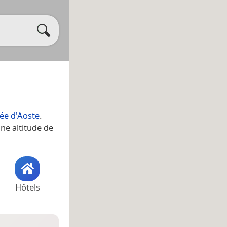
lée d'Aoste
.
une altitude de
Hôtels