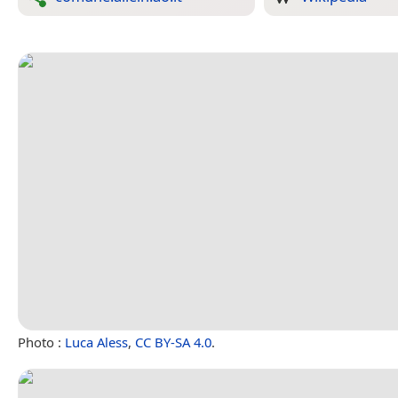
Photo :
Luca Aless
,
CC BY-SA 4.0
.