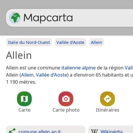
Italie du Nord-Ouest
Vallée d’Aoste
Allein
Allein
Allein est une commune
italienne
alpine
de la région
Val
Allein (
Allein
,
Vallée d’Aoste
) a d’environ 65 habitants et 
1 190 mètres.
Carte
Carte photo
Itinéraires
comune.allein.ao.it
Wikipédia