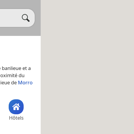
e banlieue et a
roximité du
nlieue de
Morro
Hôtels