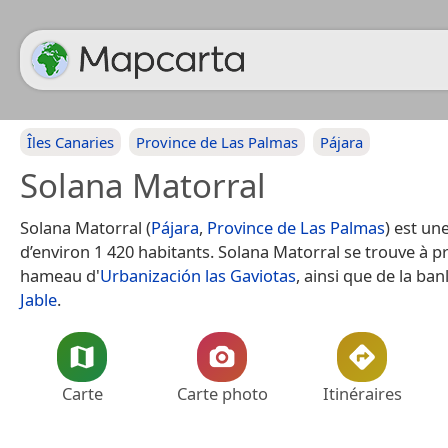
Îles Canaries
Province de Las Palmas
Pájara
Solana Matorral
Solana Matorral (
Pájara
,
Province de Las Palmas
) est un
d’environ 1 420 habitants. Solana Matorral se trouve à p
hameau d'
Urbanización las Gaviotas
, ainsi que de la ba
Jable
.
Carte
Carte photo
Itinéraires