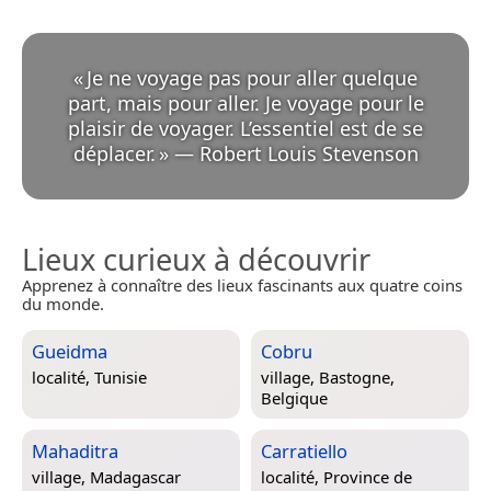
«
Je ne voyage pas pour aller quelque
part, mais pour aller. Je voyage pour le
plaisir de voyager. L’essentiel est de se
déplacer.
»
—
Robert Louis Stevenson
Lieux curieux à découvrir
Apprenez à connaître des lieux fascinants aux quatre coins
du monde.
Gueidma
Cobru
localité,
Tunisie
village,
Bastogne,
Belgique
Mahaditra
Carratiello
village,
Madagascar
localité,
Province de