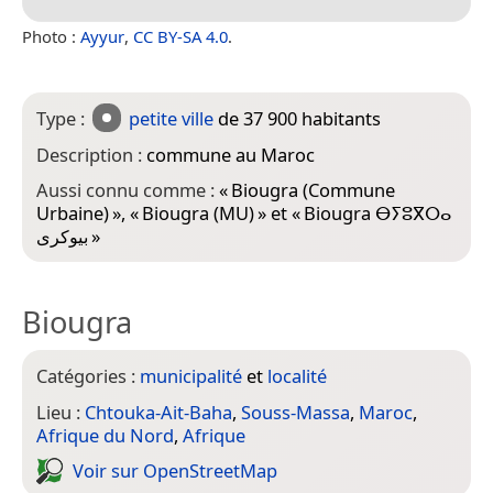
Photo :
Ayyur
,
CC BY-SA 4.0
.
Type :
petite ville
de 37 900 habitants
Description :
commune au Maroc
Aussi connu comme :
«
Biougra (Commune
Urbaine)
», «
Biougra (MU)
» et «
Biougra ⴱⵢⵓⴳⵔⴰ
بيوكرى
»
Biougra
Catégories :
municipalité
et
localité
Lieu :
Chtouka-Ait-Baha
,
Souss-Massa
,
Maroc
,
Afrique du Nord
,
Afrique
Voir sur Open­Street­Map