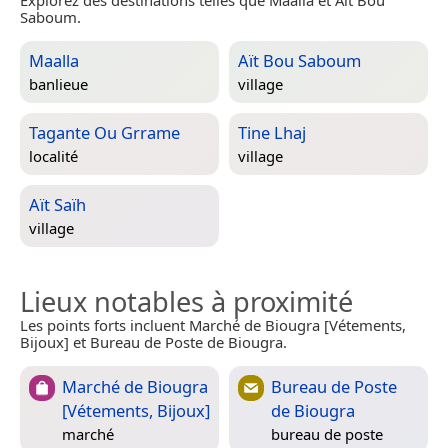
Explorez des destinations telles que Maalla et Aït Bou
Saboum.
Maalla
Aït Bou Saboum
banlieue
village
Tagante Ou Grrame
Tine Lhaj
localité
village
Aït Saïh
village
Lieux notables à proximité
Les points forts incluent Marché de Biougra [Vétements,
Bijoux] et Bureau de Poste de Biougra.
Marché de Biougra
Bureau de Poste
[Vétements, Bijoux]
de Biougra
marché
bureau de poste