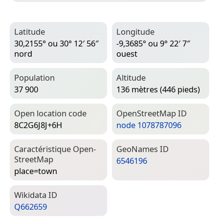
Latitude
Longitude
30,2155° ou 30° 12′ 56″
-9,3685° ou 9° 22′ 7″
nord
ouest
Population
Altitude
37 900
136 mètres (446 pieds)
Open location code
Open­Street­Map ID
8C2G6J8J+6H
node 1078787096
Caractéristique Open­
Geo­Names ID
Street­Map
6546196
place=­town
Wiki­data ID
Q662659