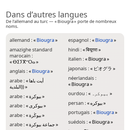
Dans d’autres langues
De l’allemand au turc — « Biougra » porte de nombreux
noms.
allemand :
«
Biougra
»
espagnol :
«
Biougra
»
amazighe standard
hindi :
«
बियूगरा
»
marocain :
italien :
«
Biougra
»
«
ⴱⵉⵢⴳⵯⵔⴰ
»
japonais :
«
ビオグラ
»
anglais :
«
Biougra
»
néerlandais :
arabe :
«
أيت باها
«
Biougra
»
(البلدية)
»
ourdou :
«
بیوکرہ
»
arabe :
«
بيوكرة
»
persan :
«
بیوکره
»
arabe :
«
بيوكرى
»
portugais :
«
Biougra
»
arabe :
«
بيوڭرة
»
suédois :
«
Biougra
»
arabe :
«
جماعة بيوكرة
»