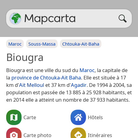
Maroc
Souss-Massa
Chtouka-Ait-Baha
Biougra
Biougra est une ville du sud du
Maroc
, la capitale de
la
province de Chtouka-Aït Baha
. Elle est située à 17
km d'
Aït Melloul
et 37 km d'
Agadir
. De 1994 à 2004, sa
population est passée de 13 885 à 25 928 habitants, et
en 2014 elle a atteint un nombre de 37 933 habitants.
Carte
Hôtels
Carte photo
Itinéraires