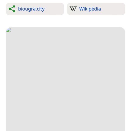
biougra.city
Wikipédia