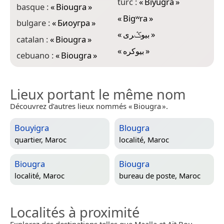
turc :
«
Biyugra
»
basque :
«
Biougra
»
«
Bigʷra
»
bulgare :
«
Биоугра
»
«
بيوݣرى
»
catalan :
«
Biougra
»
«
بیوکره
»
cebuano :
«
Biougra
»
Lieux portant le même nom
Découvrez d’autres lieux nommés « Biougra ».
Bouyigra
Blougra
quartier,
Maroc
localité,
Maroc
Biougra
Biougra
localité,
Maroc
bureau de poste,
Maroc
Localités à proximité