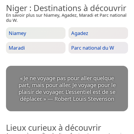
Niger
: Destinations à découvrir
En savoir plus sur Niamey, Agadez, Maradi et Parc national
du W.
Niamey
Agadez
Maradi
Parc national du W
«
Je ne voyage pas pour aller quelque
part, mais pour aller. Je voyage pour le
plaisir de voyager. L’essentiel est de se
déplacer.
»
—
Robert Louis Stevenson
Lieux curieux à découvrir