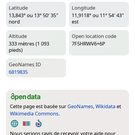
Latitude
Longitude
13,843° ou 13° 50′ 35″
11,9118° ou 11° 54′ 43″
nord
est
Altitude
Open location code
333 mètres (1 093
7F5HRWV6+6P
pieds)
Geo­Names ID
6819835
Cette page est basée sur
GeoNames
,
Wikidata
et
Wikimedia Commons
.
Nous serions ravis de recevoir votre aide pour