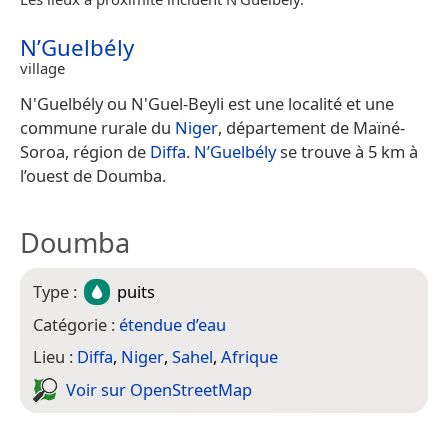
N’Guelbély
village
N'Guelbély ou N'Guel-Beyli est une localité et une
commune rurale du
Niger
, département de Maïné-
Soroa, région de
Diffa
.
N’Guelbély
se trouve à 5 km à
l’ouest de Doumba.
Doumba
Type :
puits
Catégorie :
étendue d’eau
Lieu :
Diffa
,
Niger
,
Sahel
,
Afrique
Voir sur Open­Street­Map