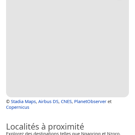
©
Stadia Maps
,
Airbus DS
,
CNES
,
PlanetObserver
et
Copernicus
Localités à proximité
Explorez des destinations telles que Ngaoring et Nzoro.