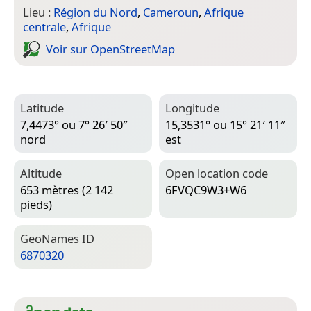
Lieu :
Région du Nord
,
Cameroun
,
Afrique
centrale
,
Afrique
Voir sur Open­Street­Map
Latitude
Longitude
7,4473° ou 7° 26′ 50″
15,3531° ou 15° 21′ 11″
nord
est
Altitude
Open location code
653 mètres (2 142
6FVQC9W3+W6
pieds)
Geo­Names ID
6870320