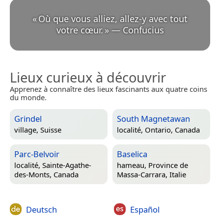
«
Où que vous alliez, allez-y avec tout
votre cœur.
»
—
Confucius
Lieux curieux à découvrir
Apprenez à connaître des lieux fascinants aux quatre coins
du monde.
Grindel
South Magnetawan
village,
Suisse
localité,
Ontario, Canada
Parc-Belvoir
Baselica
localité,
Sainte-Agathe-
hameau,
Province de
des-Monts, Canada
Massa-Carrara, Italie
Deutsch
Español