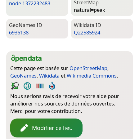
Street­Map
node 1372232483
natural=­peak
Geo­Names ID
Wiki­data ID
6936138
Q22585924
Cette page est basée sur
OpenStreetMap
,
GeoNames
,
Wikidata
et
Wikimedia Commons
.
Nous serions ravis de recevoir votre aide pour
améliorer nos sources de données ouvertes.
Merci pour votre contribution.
Modifier ce lieu