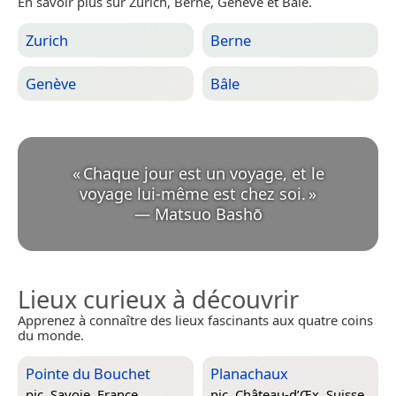
En savoir plus sur Zurich, Berne, Genève et Bâle.
Zurich
Berne
Genève
Bâle
«
Chaque jour est un voyage, et le
voyage lui-même est chez soi.
»
—
Matsuo Bashō
Lieux curieux à découvrir
Apprenez à connaître des lieux fascinants aux quatre coins
du monde.
Pointe du Bouchet
Planachaux
pic,
Savoie, France
pic,
Château-d’Œx, Suisse