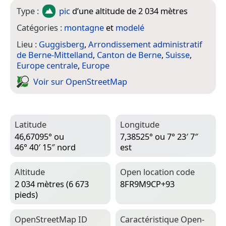
Type :
pic
d’une altitude de 2 034 mètres
Catégories :
montagne
et
modelé
Lieu :
Guggisberg
,
Arrondissement administratif
de Berne-Mittelland
,
Canton de Berne
,
Suisse
,
Europe centrale
,
Europe
Voir sur Open­Street­Map
Latitude
Longitude
46,67095° ou
7,38525° ou 7° 23′ 7″
46° 40′ 15″ nord
est
Altitude
Open location code
2 034 mètres (6 673
8FR9M9CP+93
pieds)
Open­Street­Map ID
Caractéristique Open­