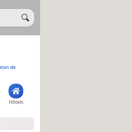
nton de
Hôtels