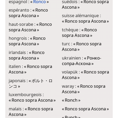
espagnol :
«
Ronco
»
suédois :
«
Ronco sopra
Ascona
»
espéranto :
«
Ronco
sopra Ascona
»
suisse alémanique :
«
Ronco sopra Ascona
»
haut-sorabe :
«
Ronco
sopra Ascona
»
tchèque :
«
Ronco
sopra Ascona
»
hongrois :
«
Ronco
sopra Ascona
»
turc :
«
Ronco sopra
Ascona
»
irlandais :
«
Ronco
sopra Ascona
»
ukrainien :
«
Ронко-
сопра-Аскона
»
italien :
«
Ronco sopra
Ascona
»
volapük :
«
Ronco sopra
Ascona
»
japonais :
«
ポルト・ロ
ンコ
»
waray :
«
Ronco sopra
Ascona
»
luxembourgeois :
«
Ronco sopra Ascona
»
«
Ronch
»
malais :
«
Ronco sopra
«
Ronco sopra Ascona
»
Ascona
»
«
Runch
»