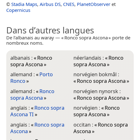
©
Stadia Maps
,
Airbus DS
,
CNES
,
PlanetObserver
et
Copernicus
Dans d’autres langues
De l’albanais au waray — « Ronco sopra Ascona » porte de
nombreux noms.
albanais :
«
Ronco
néerlandais :
«
Ronco
sopra Ascona
»
sopra Ascona
»
allemand :
«
Porto
norvégien bokmål :
Ronco
»
«
Ronco sopra Ascona
»
allemand :
«
Ronco
norvégien nynorsk :
sopra Ascona
»
«
Ronco sopra Ascona
»
anglais :
«
Ronco sopra
norvégien :
«
Ronco
Ascona TI
»
sopra Ascona
»
anglais :
«
Ronco sopra
occitan :
«
Ronco sopra
Ascona
»
Ascona
»