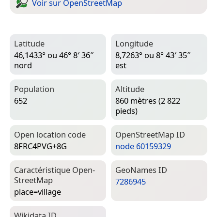
Voir sur Open­Street­Map
Latitude
Longitude
46,1433° ou 46° 8′ 36″
8,7263° ou 8° 43′ 35″
nord
est
Population
Altitude
652
860 mètres (2 822
pieds)
Open location code
Open­Street­Map ID
8FRC4PVG+8G
node 60159329
Caractéristique Open­
Geo­Names ID
Street­Map
7286945
place=­village
Wiki­data ID