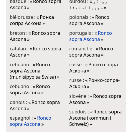
basque :
«
Ronco sopra
ourdou :
«
رونکو
Ascona
»
سوپرا اسکونا
»
biélorusse :
«
Ронка
polonais :
«
Ronco
сопра Аскона
»
sopra Ascona
»
breton :
«
Ronco sopra
portugais :
«
Ronco
Ascona
»
sopra Ascona
»
catalan :
«
Ronco sopra
romanche :
«
Ronco
Ascona
»
sopra Ascona
»
cebuano :
«
Ronco
russe :
«
Ронко сопра
sopra Ascona
Аскона
»
(munisipyo sa Swisa)
»
russe :
«
Ронко-сопра-
cebuano :
«
Ronco
Аскона
»
sopra Ascona
»
slovène :
«
Ronco sopra
danois :
«
Ronco sopra
Ascona
»
Ascona
»
suédois :
«
Ronco sopra
espagnol :
«
Ronco
Ascona (kommun i
sopra Ascona
»
Schweiz)
»