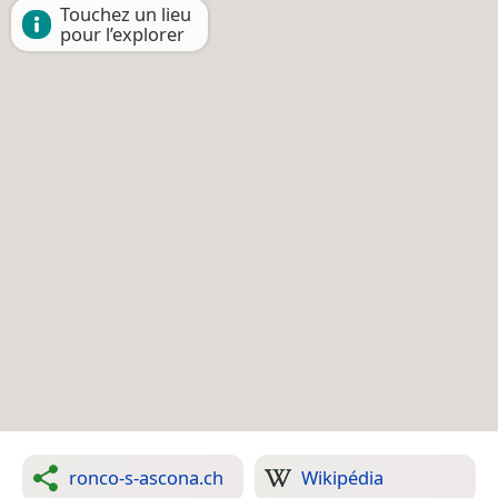
Touchez un lieu
pour l’explorer
ronco-s-ascona.ch
Wikipédia