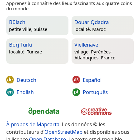
Apprenez à connaître des lieux fascinants aux quatre coins
du monde.
Bülach
Douar Qdadra
petite ville,
Suisse
localité,
Maroc
Borj Turki
Viellenave
localité,
Tunisie
village,
Pyrénées-
Atlantiques, France
Deutsch
Español
English
Português
À propos de Mapcarta
. Les données © les
contributeurs d’
OpenStreetMap
et disponibles sous
la licence
Open Database
. Le texte est disponible