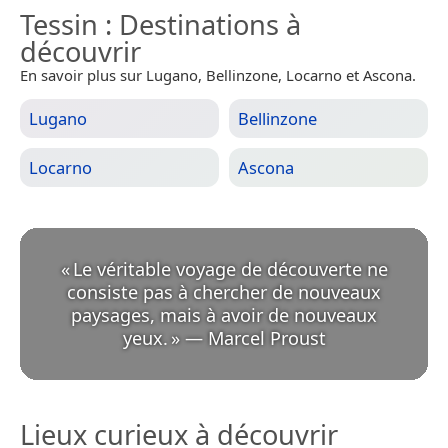
Tessin
: Destinations à
découvrir
En savoir plus sur Lugano, Bellinzone, Locarno et Ascona.
Lugano
Bellinzone
Locarno
Ascona
«
Le véritable voyage de découverte ne
consiste pas à chercher de nouveaux
paysages, mais à avoir de nouveaux
yeux.
»
—
Marcel Proust
Lieux curieux à découvrir