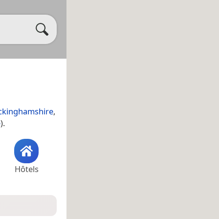
ckinghamshire
,
e
).
Hôtels