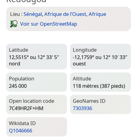
Lieu :
Sénégal
,
Afrique de l’Ouest
,
Afrique
Voir sur Open­Street­Map
Latitude
Longitude
12,5515° ou 12° 33′ 5″
-12,1759° ou 12° 10′ 33″
nord
ouest
Population
Altitude
245 000
118 mètres (387 pieds)
Open location code
Geo­Names ID
7C49HR2F+HM
7303936
Wiki­data ID
Q1046666