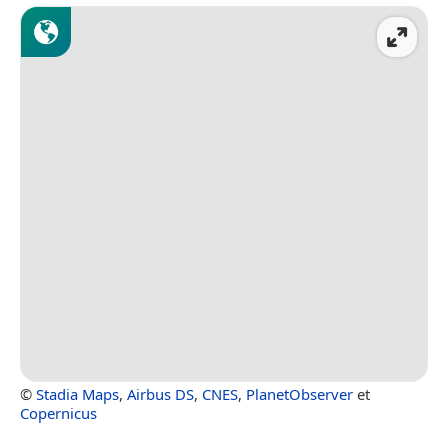
©
Stadia Maps
,
Airbus DS
,
CNES
,
PlanetObserver
et
Copernicus