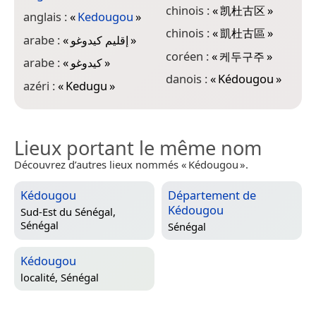
K
chinois :
«
凯杜古区
»
anglais :
«
Kedougou
»
e
chinois :
«
凱杜古區
»
arabe :
«
إقليم كيدوغو
»
K
coréen :
«
케두구주
»
arabe :
«
كيدوغو
»
e
danois :
«
Kédougou
»
«
azéri :
«
Kedugu
»
Lieux portant le même nom
Découvrez d’autres lieux nommés « Kédougou ».
Kédougou
Département de
Kédougou
Sud-Est du Sénégal,
Sénégal
Sénégal
Kédougou
localité,
Sénégal