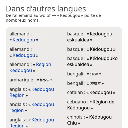
Dans d’autres langues
De l’allemand au wolof — « Kédougou » porte de
nombreux noms.
allemand :
basque :
«
Kédougou
d
«
Kedougou
»
eskualdea
»
K
allemand :
basque :
«
Kédougou
»
é
«
Kédougou
»
R
basque :
«
Kédougouko
allemand :
«
Region
eskualdea
»
e
Kédougou
»
«
bengali :
«
কেদুগু
»
amharique :
«
ከዱጉ
»
e
bengali :
«
কেদুগো
»
«
anglais :
«
Kedougou
catalan :
«
Kedougou
»
Region
»
e
K
cebuano :
«
Région de
anglais :
«
Kédougou
Kédougou
»
region
»
e
K
chinois :
«
Kédougou
anglais :
«
Kédougou
Chiu
»
Region
»
e