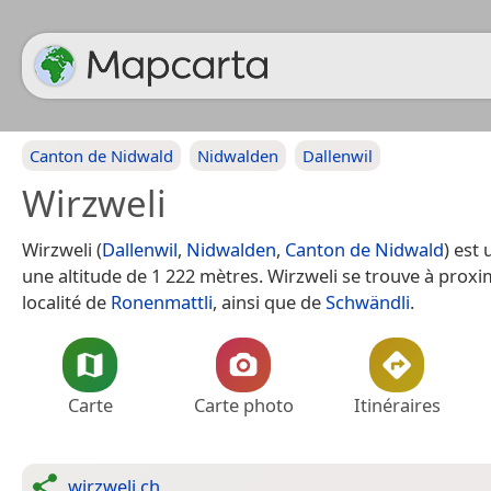
Canton de Nidwald
Nidwalden
Dallenwil
Wirzweli
Wirzweli (
Dallenwil
,
Nidwalden
,
Canton de Nidwald
) est
une altitude de 1 222 mètres. Wirzweli se trouve à proxim
localité de
Ronenmattli
, ainsi que de
Schwändli
.
Carte
Carte photo
Itinéraires
wirzweli.ch