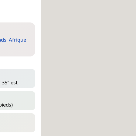
nds
,
Afrique
 35″ est
pieds)