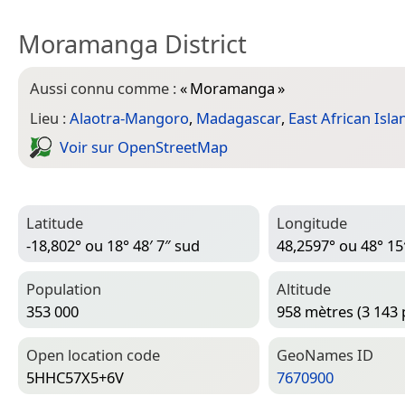
Moramanga District
Aussi connu comme :
«
Moramanga
»
Lieu :
Alaotra-Mangoro
,
Madagascar
,
East African Isla
Voir sur Open­Street­Map
Latitude
Longitude
-18,802° ou 18° 48′ 7″ sud
48,2597° ou 48° 15′
Population
Altitude
353 000
958 mètres (3 143 
Open location code
Geo­Names ID
5HHC57X5+6V
7670900