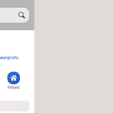
alanjirofo
,
Hôtels