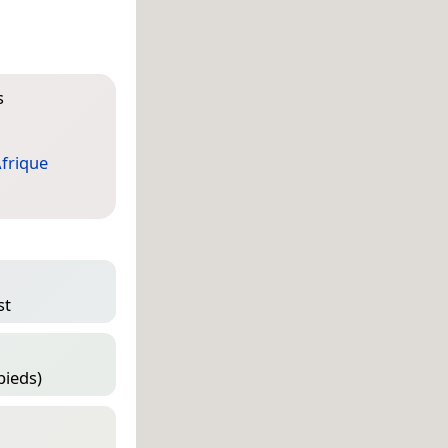
s
frique
st
pieds)