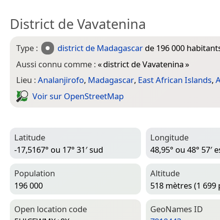
District de Vavatenina
Type :
district de Madagascar
de 196 000 habitant
Aussi connu comme :
«
district de Vavatenina
»
Lieu :
Analanjirofo
,
Madagascar
,
East African Islands
,
A
Voir sur Open­Street­Map
Latitude
Longitude
-17,5167° ou 17° 31′ sud
48,95° ou 48° 57′ e
Population
Altitude
196 000
518 mètres (1 699 
Open location code
Geo­Names ID