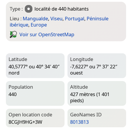
Type :
localité
de 440 habitants
Lieu :
Mangualde
,
Viseu
,
Portugal
,
Péninsule
ibérique
,
Europe
Voir sur Open­Street­Map
Latitude
Longitude
40,5777° ou 40° 34′ 40″
-7,6227° ou 7° 37′ 22″
nord
ouest
Population
Altitude
440
427 mètres (1 401
pieds)
Open location code
Geo­Names ID
8CGJH9HG+3W
8013813