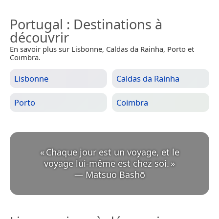
Portugal
: Destinations à
découvrir
En savoir plus sur Lisbonne, Caldas da Rainha, Porto et
Coimbra.
Lisbonne
Caldas da Rainha
Porto
Coimbra
«
Chaque jour est un voyage, et le
voyage lui-même est chez soi.
»
—
Matsuo Bashō