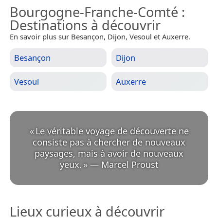
Bourgogne-Franche-Comté
:
Destinations à découvrir
En savoir plus sur Besançon, Dijon, Vesoul et Auxerre.
Besançon
Dijon
Vesoul
Auxerre
«
Le véritable voyage de découverte ne
consiste pas à chercher de nouveaux
paysages, mais à avoir de nouveaux
yeux.
»
—
Marcel Proust
Lieux curieux à découvrir