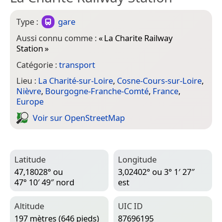
Type :
gare
Aussi connu comme :
«
La Charite Railway
Station
»
Catégorie :
transport
Lieu :
La Charité-sur-Loire
,
Cosne-Cours-sur-Loire
,
Nièvre
,
Bourgogne-Franche-Comté
,
France
,
Europe
Voir sur Open­Street­Map
Latitude
Longitude
47,18028° ou
3,02402° ou 3° 1′ 27″
47° 10′ 49″ nord
est
Altitude
UIC ID
197 mètres (646 pieds)
87696195