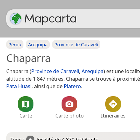
Pérou
Arequipa
Province de Caravelí
Chaparra
Chaparra (
Province de Caravelí
,
Arequipa
) est une locali
altitude de 1 847 mètres. Chaparra se trouve à proximi
Pata Huasi
, ainsi que de
Platero
.
Carte
Carte photo
Itinéraires
Type :
localité
de 4 870 habitants