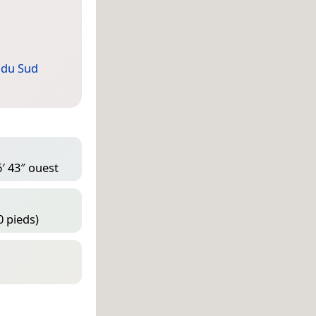
 du Sud
6′ 43″ ouest
0 pieds)