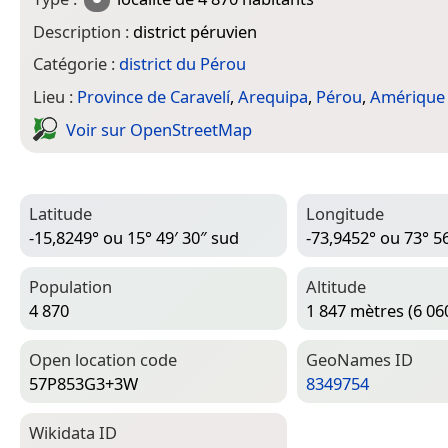
Description :
district péruvien
Catégorie :
district du Pérou
Lieu :
Province de Caravelí
,
Arequipa
,
Pérou
,
Amérique
Voir sur Open­Street­Map
Latitude
Longitude
-15,8249° ou 15° 49′ 30″ sud
-73,9452° ou 73° 5
Population
Altitude
4 870
1 847 mètres (6 06
Open location code
Geo­Names ID
57P853G3+3W
8349754
Wiki­data ID