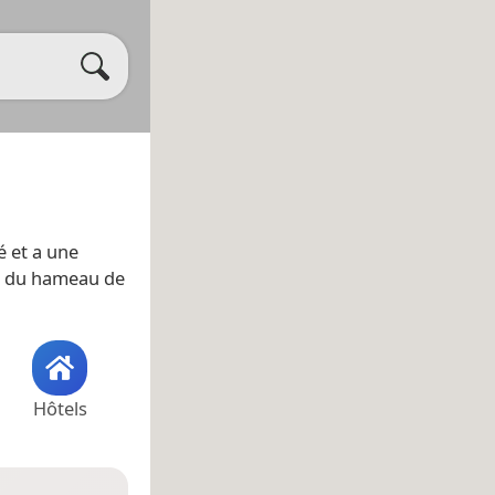
té et a une
té du hameau de
Hôtels