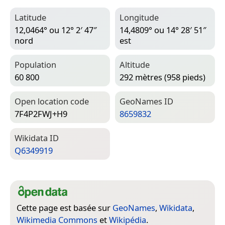
Latitude
Longitude
12,0464° ou 12° 2′ 47″
14,4809° ou 14° 28′ 51″
nord
est
Population
Altitude
60 800
292 mètres (958 pieds)
Open location code
Geo­Names ID
7F4P2FWJ+H9
8659832
Wiki­data ID
Q6349919
Cette page est basée sur
GeoNames
,
Wikidata
,
Wikimedia Commons
et
Wikipédia
.