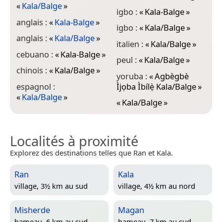
«
Kala/Balge
»
igbo :
«
Kala-Balge
»
anglais :
«
Kala-Balge
»
igbo :
«
Kala/Balge
»
anglais :
«
Kala/Balge
»
italien :
«
Kala/Balge
»
cebuano :
«
Kala-Balge
»
peul :
«
Kala/Balge
»
chinois :
«
Kala/Balge
»
yoruba :
«
Agbègbè
espagnol :
Ìjọba Ìbílẹ̀ Kala/Balge
»
«
Kala/Balge
»
«
Kala/Balge
»
Localités à proximité
Explorez des destinations telles que Ran et Kala.
Ran
Kala
village, 3½ km au sud
village, 4½ km au nord
Misherde
Magan
hameau, 6 km au sud-
hameau, 7 km au sud-