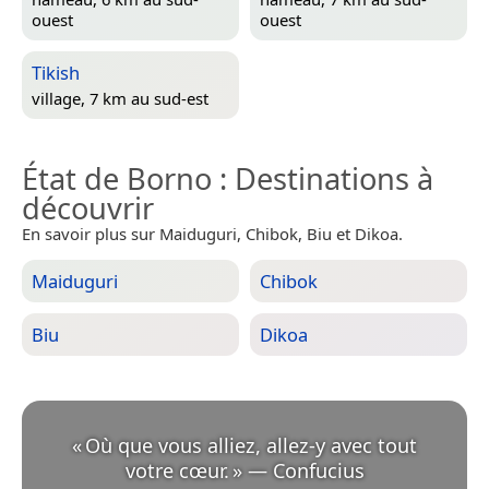
ouest
ouest
Tikish
village, 7 km au sud-est
État de Borno
: Destinations à
découvrir
En savoir plus sur Maiduguri, Chibok, Biu et Dikoa.
Maiduguri
Chibok
Biu
Dikoa
«
Où que vous alliez, allez-y avec tout
votre cœur.
»
—
Confucius