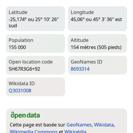
Latitude
Longitude
-25,174° ou 25° 10′ 26″
45,06° ou 45° 3′ 36″ est
sud
Population
Altitude
155 000
154 mètres (505 pieds)
Open location code
Geo­Names ID
5H67R3G6+92
8693314
Wiki­data ID
Q3031008
Cette page est basée sur
GeoNames
,
Wikidata
,
Wikimedia Commons
et
Wikipédia
.