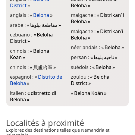
District
»
Beloha
»
anglais :
«
Beloha
»
malgache :
«
Distrikan’ i
Beloha
»
arabe :
«
مقاطعة بيلوها
»
malgache :
«
Distrikan’i
cebuano :
«
Beloha
Beloha
»
District
»
néerlandais :
«
Beloha
»
chinois :
«
Beloha
Koān
»
persan :
«
ناحیه بلوها
»
chinois :
«
貝盧哈區
»
suédois :
«
Beloha
»
espagnol :
«
Distrito de
zoulou :
«
Beloha
Beloha
»
District
»
italien :
«
distretto di
«
Beloha Koān
»
Beloha
»
Localités à proximité
Explorez des destinations telles que Namandria et
Tsimaninjo.