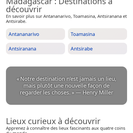
Madagascar
: Destinations à
découvrir
En savoir plus sur Antananarivo, Toamasina, Antsiranana et
Antsirabe.
Antananarivo
Toamasina
Antsiranana
Antsirabe
«
Notre destination n’est jamais un lieu,
mais plutôt une nouvelle façon de
regarder les choses.
»
—
Henry Miller
Lieux curieux à découvrir
Apprenez à connaître des lieux fascinants aux quatre coins
du monde.