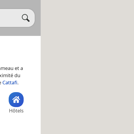
ameau et a
ximité du
de
Cattafi
.
Hôtels