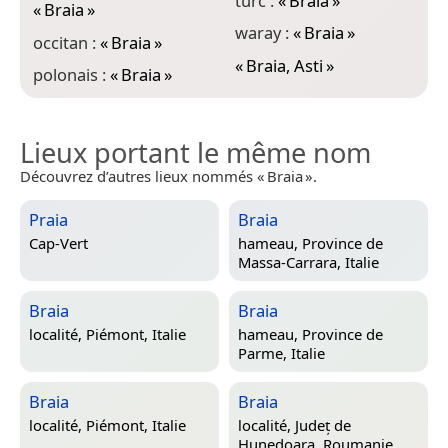
turc :
«
Braia
»
«
Braia
»
waray :
«
Braia
»
occitan :
«
Braia
»
«
Braia, Asti
»
polonais :
«
Braia
»
Lieux portant le même nom
Découvrez d’autres lieux nommés « Braia ».
Praia
Braia
Cap-Vert
hameau,
Province de
Massa-Carrara, Italie
Braia
Braia
localité,
Piémont, Italie
hameau,
Province de
Parme, Italie
Braia
Braia
localité,
Piémont, Italie
localité,
Județ de
Hunedoara, Roumanie