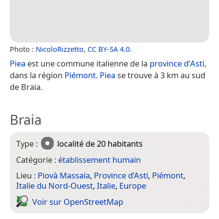
Photo :
NicoloRizzetto
,
CC BY-SA 4.0
.
Piea
est une commune italienne de la
province d'Asti
,
dans la région
Piémont
.
Piea
se trouve à 3 km au sud
de Braia.
Braia
Type :
localité
de 20 habitants
Catégorie :
établissement humain
Lieu :
Piovà Massaia
,
Province d’Asti
,
Piémont
,
Italie du Nord-Ouest
,
Italie
,
Europe
Voir sur Open­Street­Map