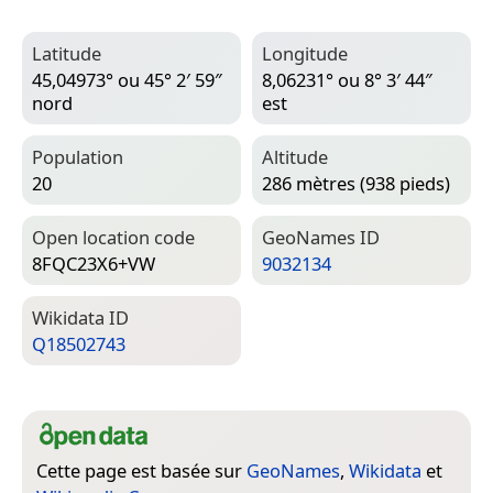
Latitude
Longitude
45,04973° ou 45° 2′ 59″
8,06231° ou 8° 3′ 44″
nord
est
Population
Altitude
20
286 mètres (938 pieds)
Open location code
Geo­Names ID
8FQC23X6+VW
9032134
Wiki­data ID
Q18502743
Cette page est basée sur
GeoNames
,
Wikidata
et