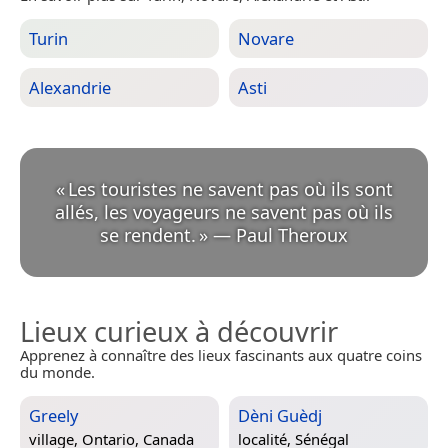
Turin
Novare
Alexandrie
Asti
«
Les touristes ne savent pas où ils sont
allés, les voyageurs ne savent pas où ils
se rendent.
»
—
Paul Theroux
Lieux curieux à découvrir
Apprenez à connaître des lieux fascinants aux quatre coins
du monde.
Greely
Dèni Guèdj
village,
Ontario, Canada
localité,
Sénégal