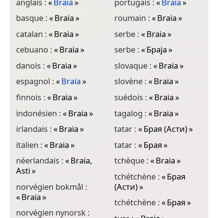
anglais :
«
Braia
»
portugais :
«
Braia
»
basque :
«
Braia
»
roumain :
«
Braia
»
catalan :
«
Braia
»
serbe :
«
Braia
»
cebuano :
«
Braia
»
serbe :
«
Браја
»
danois :
«
Braia
»
slovaque :
«
Braia
»
espagnol :
«
Braia
»
slovène :
«
Braia
»
finnois :
«
Braia
»
suédois :
«
Braia
»
indonésien :
«
Braia
»
tagalog :
«
Braia
»
irlandais :
«
Braia
»
tatar :
«
Брая (Асти)
»
italien :
«
Braia
»
tatar :
«
Брая
»
néerlandais :
«
Braia,
tchèque :
«
Braia
»
Asti
»
tchétchène :
«
Брая
norvégien bokmål :
(Асти)
»
«
Braia
»
tchétchène :
«
Брая
»
norvégien nynorsk :