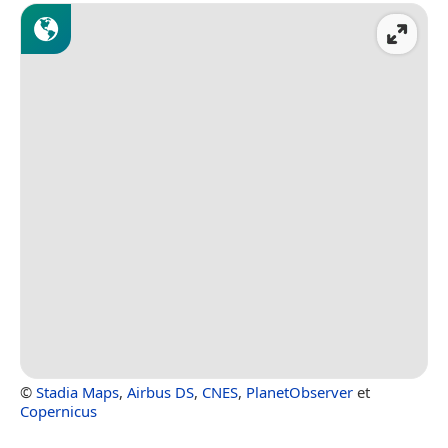
©
Stadia Maps
,
Airbus DS
,
CNES
,
PlanetObserver
et
Copernicus