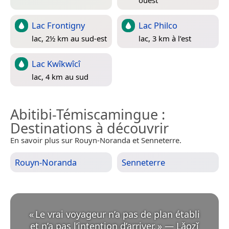
ouest
Lac Frontigny
Lac Philco
lac, 2½ km au sud-est
lac, 3 km à l’est
Lac Kwîkwîcî
lac, 4 km au sud
Abitibi-Témiscamingue
:
Destinations à découvrir
En savoir plus sur Rouyn-Noranda et Senneterre.
Rouyn-Noranda
Senneterre
«
Le vrai voyageur n’a pas de plan établi
et n’a pas l’intention d’arriver.
»
—
Lǎozǐ