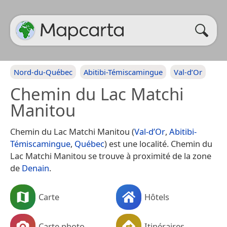
Nord-du-Québec
Abitibi-Témiscamingue
Val-d’Or
Chemin du Lac Matchi
Manitou
Chemin du Lac Matchi Manitou (
Val-d’Or
,
Abitibi-
Témiscamingue
,
Québec
) est une localité. Chemin du
Lac Matchi Manitou se trouve à proximité de la zone
de
Denain
.
Carte
Hôtels
Carte photo
Itinéraires