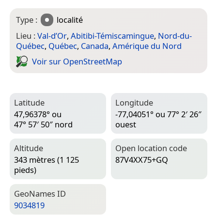
Type :
localité
Lieu :
Val-d’Or
,
Abitibi-Témiscamingue
,
Nord-du-
Québec
,
Québec
,
Canada
,
Amérique du Nord
Voir sur Open­Street­Map
Latitude
Longitude
47,96378° ou
-77,04051° ou 77° 2′ 26″
47° 57′ 50″ nord
ouest
Altitude
Open location code
343 mètres (1 125
87V4XX75+GQ
pieds)
Geo­Names ID
9034819