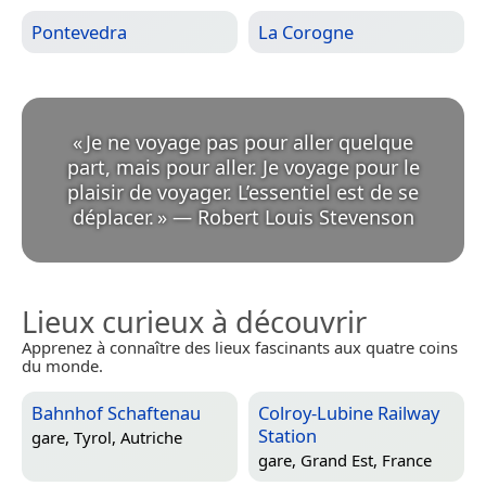
Pontevedra
La Corogne
«
Je ne voyage pas pour aller quelque
part, mais pour aller. Je voyage pour le
plaisir de voyager. L’essentiel est de se
déplacer.
»
—
Robert Louis Stevenson
Lieux curieux à découvrir
Apprenez à connaître des lieux fascinants aux quatre coins
du monde.
Bahnhof Schaftenau
Colroy-Lubine Railway
Station
gare,
Tyrol, Autriche
gare,
Grand Est, France