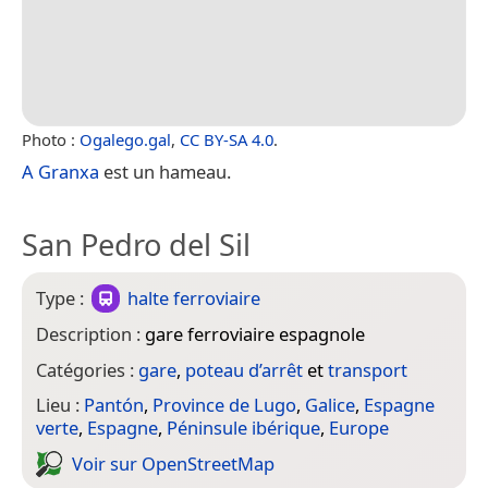
Photo :
Ogalego.gal
,
CC BY-SA 4.0
.
A Granxa
est un hameau.
San Pedro del Sil
Type :
halte ferroviaire
Description :
gare ferroviaire espagnole
Catégories :
gare
,
poteau d’arrêt
et
transport
Lieu :
Pantón
,
Province de Lugo
,
Galice
,
Espagne
verte
,
Espagne
,
Péninsule ibérique
,
Europe
Voir sur Open­Street­Map