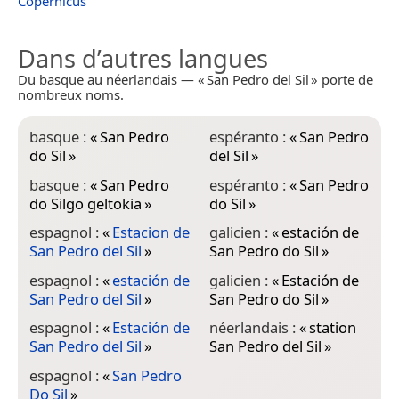
Copernicus
Dans d’autres langues
Du basque au néerlandais — « San Pedro del Sil » porte de
nombreux noms.
basque :
«
San Pedro
espéranto :
«
San Pedro
do Sil
»
del Sil
»
basque :
«
San Pedro
espéranto :
«
San Pedro
do Silgo geltokia
»
do Sil
»
espagnol :
«
Estacion de
galicien :
«
estación de
San Pedro del Sil
»
San Pedro do Sil
»
espagnol :
«
estación de
galicien :
«
Estación de
San Pedro del Sil
»
San Pedro do Sil
»
espagnol :
«
Estación de
néerlandais :
«
station
San Pedro del Sil
»
San Pedro del Sil
»
espagnol :
«
San Pedro
Do Sil
»