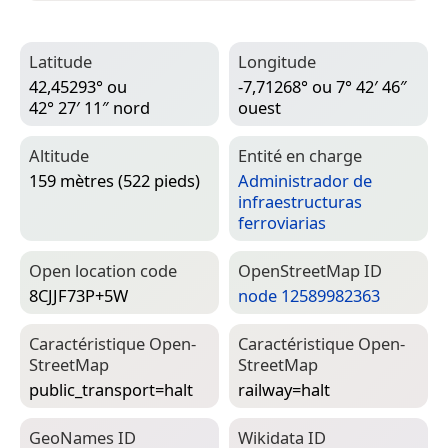
Latitude
Longitude
42,45293° ou
-7,71268° ou 7° 42′ 46″
42° 27′ 11″ nord
ouest
Altitude
Entité en charge
159 mètres (522 pieds)
Administrador de
infraestructuras
ferroviarias
Open location code
Open­Street­Map ID
8CJJF73P+5W
node 12589982363
Caractéristique Open­
Caractéristique Open­
Street­Map
Street­Map
public_transport=­halt
railway=­halt
Geo­Names ID
Wiki­data ID