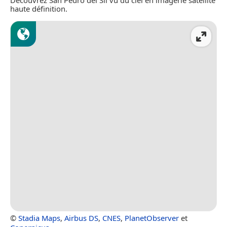
Découvrez San Pedro del Sil vu du ciel en imagerie satellite
haute définition.
©
Stadia Maps
,
Airbus DS
,
CNES
,
PlanetObserver
et