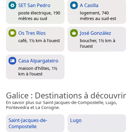
SET San Pedro
A Casilla
poste électrique, 190
logement, 740
mètres au sud
mètres au sud-est
Os Tres Ríos
José González
café, 1½ km à l’ouest
boucher, 1½ km à
l’ouest
Casa Alpargateiro
maison d’hôtes, 1½
km à l’ouest
Galice
: Destinations à découvrir
En savoir plus sur Saint-Jacques-de-Compostelle, Lugo,
Pontevedra et La Corogne.
Saint-Jacques-de-
Lugo
Compostelle