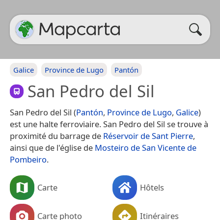
Galice
Province de Lugo
Pantón
San Pedro del Sil
San Pedro del Sil (
Pantón
,
Province de Lugo
,
Galice
)
est une halte ferroviaire. San Pedro del Sil se trouve à
proximité du barrage de
Réservoir de Sant Pierre
,
ainsi que de l'église de
Mosteiro de San Vicente de
Pombeiro
.
Carte
Hôtels
Carte photo
Itinéraires