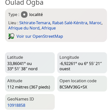
Oulad Ogba
Type :
localité
Lieu :
Skhirate-Temara
,
Rabat-Salé-Kénitra
,
Maroc
,
Afrique du Nord
,
Afrique
Voir sur Open­Street­Map
Latitude
Longitude
33,86041° ou
-6,92261° ou 6° 55′ 21″
33° 51′ 38″ nord
ouest
Altitude
Open location code
112 mètres (367 pieds)
8C5MV36G+5X
Geo­Names ID
10918858