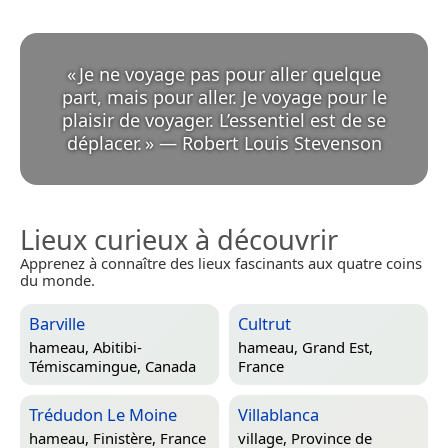
«
Je ne voyage pas pour aller quelque
part, mais pour aller. Je voyage pour le
plaisir de voyager. L’essentiel est de se
déplacer.
»
—
Robert Louis Stevenson
Lieux curieux à découvrir
Apprenez à connaître des lieux fascinants aux quatre coins
du monde.
Barville
Cultrut
hameau,
Abitibi-
hameau,
Grand Est,
Témiscamingue, Canada
France
Trédudon Le Moine
Villablanca
hameau,
Finistère, France
village,
Province de