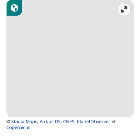
©
Stadia Maps
,
Airbus DS
,
CNES
,
PlanetObserver
et
Copernicus