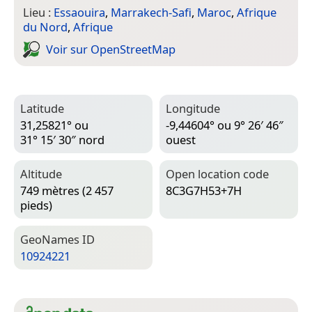
Lieu :
Essaouira
,
Marrakech-Safi
,
Maroc
,
Afrique
du Nord
,
Afrique
Voir sur Open­Street­Map
Latitude
Longitude
31,25821° ou
-9,44604° ou 9° 26′ 46″
31° 15′ 30″ nord
ouest
Altitude
Open location code
749 mètres (2 457
8C3G7H53+7H
pieds)
Geo­Names ID
10924221