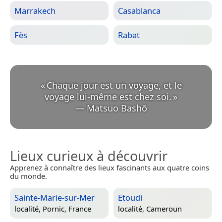
Marrakech
Casablanca
Fès
Rabat
«
Chaque jour est un voyage, et le
voyage lui-même est chez soi.
»
—
Matsuo Bashō
Lieux curieux à découvrir
Apprenez à connaître des lieux fascinants aux quatre coins
du monde.
Sainte-Marie-sur-Mer
Etoudi
localité,
Pornic, France
localité,
Cameroun