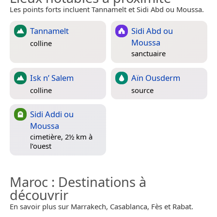
Les points forts incluent Tannamelt et Sidi Abd ou Moussa.
Tannamelt
Sidi Abd ou
Moussa
colline
sanctuaire
Isk n’ Salem
Aïn Ousderm
colline
source
Sidi Addi ou
Moussa
cimetière, 2½ km à
l’ouest
Maroc
: Destinations à
découvrir
En savoir plus sur Marrakech, Casablanca, Fès et Rabat.