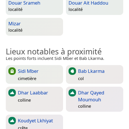
Douar Srameh
Douar Ait Haddou
localité
localité
Mizar
localité
Lieux notables à proximité
Les points forts incluent Sidi Mber et Bab Lkarma.
Sidi Mber
Bab Lkarma
cimetière
col
Dhar Laabbar
Dhar Qayed
Moumouh
colline
colline
Koudyet Lkhiyat
crête