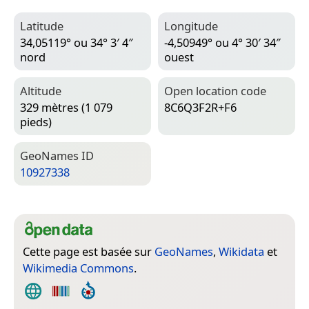
Latitude
Longitude
34,05119° ou 34° 3′ 4″
-4,50949° ou 4° 30′ 34″
nord
ouest
Altitude
Open location code
329 mètres (1 079
8C6Q3F2R+F6
pieds)
Geo­Names ID
10927338
Cette page est basée sur
GeoNames
,
Wikidata
et
Wikimedia Commons
.