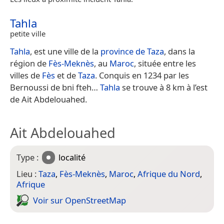
Tahla
petite ville
Tahla
, est une ville de la
province de Taza
, dans la
région de
Fès-Meknès
, au
Maroc
, située entre les
villes de
Fès
et de
Taza
. Conquis en 1234 par les
Bernoussi de bni fteh…
Tahla
se trouve à 8 km à l’est
de Ait Abdelouahed.
Ait Abdelouahed
Type :
localité
Lieu :
Taza
,
Fès-Meknès
,
Maroc
,
Afrique du Nord
,
Afrique
Voir sur Open­Street­Map