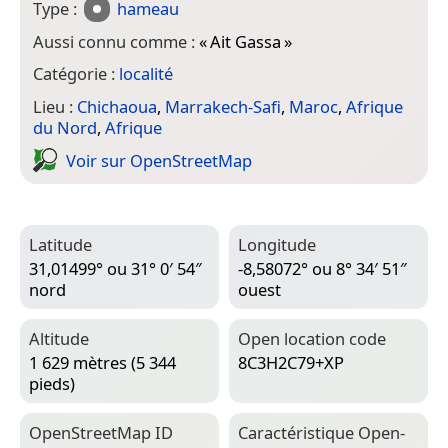
Type :
hameau
Aussi connu comme :
«
Ait Gassa
»
Catégorie :
localité
Lieu :
Chichaoua
,
Marrakech-Safi
,
Maroc
,
Afrique
du Nord
,
Afrique
Voir sur Open­Street­Map
Latitude
Longitude
31,01499° ou 31° 0′ 54″
-8,58072° ou 8° 34′ 51″
nord
ouest
Altitude
Open location code
1 629 mètres (5 344
8C3H2C79+XP
pieds)
Open­Street­Map ID
Caractéristique Open­