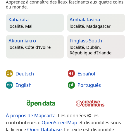
Apprenez à connaître des lieux fascinants aux quatre coins
du monde.
Kabarata
Ambalafasina
localité,
Mali
localité,
Madagascar
Akoumiakro
Finglass South
localité,
Côte d’Ivoire
localité,
Dublin,
République d’Irlande
Deutsch
Español
English
Português
À propos de Mapcarta
. Les données © les
contributeurs d’
OpenStreetMap
et disponibles sous
la licence
Open Database
. Le texte est disponible