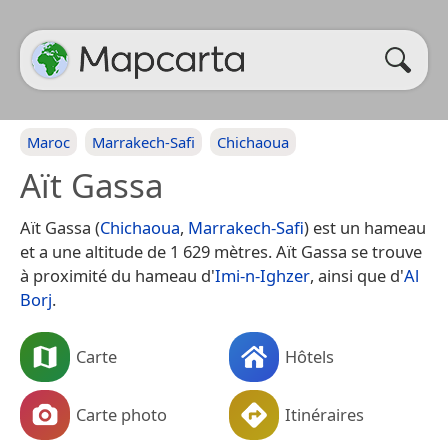
Maroc
Marrakech-Safi
Chichaoua
Aït Gassa
Aït Gassa (
Chichaoua
,
Marrakech-Safi
) est un hameau
et a une altitude de 1 629 mètres. Aït Gassa se trouve
à proximité du hameau d'
Imi-n-Ighzer
, ainsi que d'
Al
Borj
.
Carte
Hôtels
Carte photo
Itinéraires