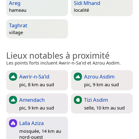
Areg
Sidi Mhand
hameau
localité
Taghrat
village
Lieux notables à proximité
Les points forts incluent Awrir-n-Sa’id et Azrou Asdim.
Awrir-n-Sa’id
Azrou Asdim
pic, 8 km au sud
pic, 9 km au sud
Amendach
Tizi Asdim
pic, 9 km au sud
selle, 10 km au sud
Lalla Aziza
mosquée, 14 km au
nord-ouest