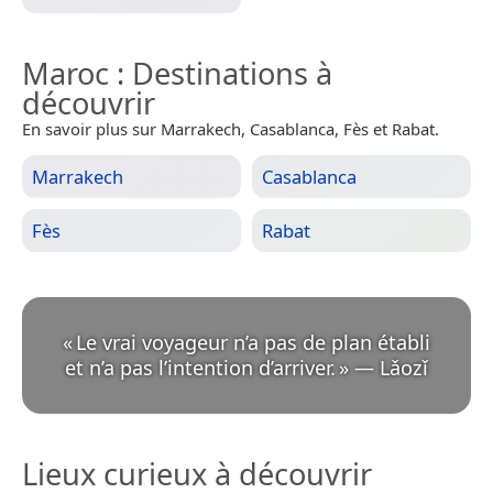
Maroc
: Destinations à
découvrir
En savoir plus sur Marrakech, Casablanca, Fès et Rabat.
Marrakech
Casablanca
Fès
Rabat
«
Le vrai voyageur n’a pas de plan établi
et n’a pas l’intention d’arriver.
»
—
Lǎozǐ
Lieux curieux à découvrir