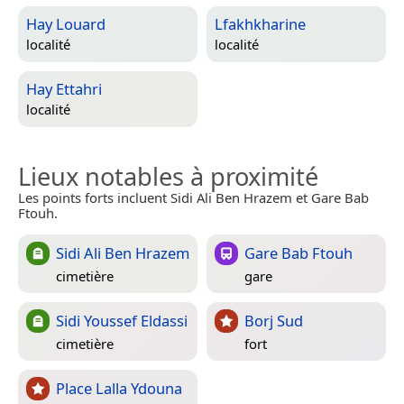
Hay Louard
Lfakhkharine
localité
localité
Hay Ettahri
localité
Lieux notables à proximité
Les points forts incluent Sidi Ali Ben Hrazem et Gare Bab
Ftouh.
Sidi Ali Ben Hrazem
Gare Bab Ftouh
cimetière
gare
Sidi Youssef Eldassi
Borj Sud
cimetière
fort
Place Lalla Ydouna