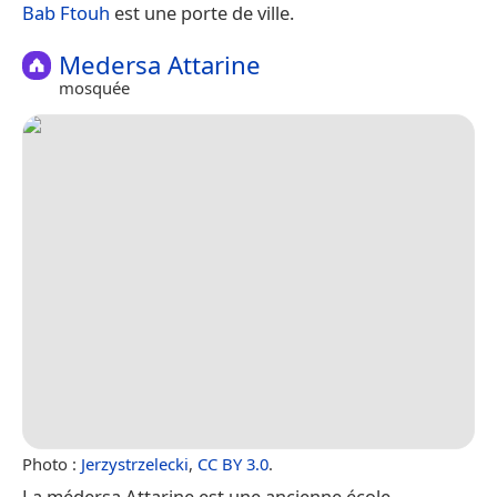
Bab Ftouh
est une porte de ville.
Medersa Attarine
mosquée
Photo :
Jerzystrzelecki
,
CC BY 3.0
.
La médersa Attarine est une ancienne école