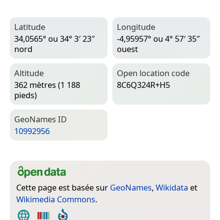
Latitude
Longitude
34,0565° ou 34° 3′ 23″
-4,95957° ou 4° 57′ 35″
nord
ouest
Altitude
Open location code
362 mètres (1 188
8C6Q324R+H5
pieds)
Geo­Names ID
10992956
Cette page est basée sur
GeoNames
,
Wikidata
et
Wikimedia Commons
.