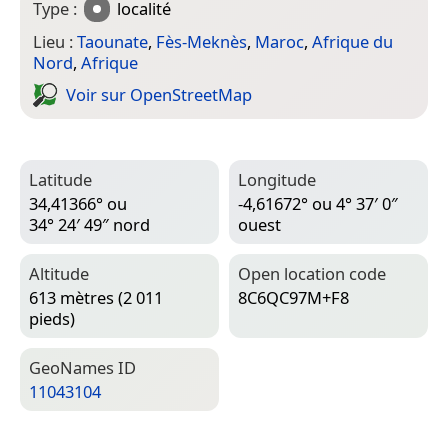
Type :
localité
Lieu :
Taounate
,
Fès-Meknès
,
Maroc
,
Afrique du
Nord
,
Afrique
Voir sur Open­Street­Map
Latitude
Longitude
34,41366° ou
-4,61672° ou 4° 37′ 0″
34° 24′ 49″ nord
ouest
Altitude
Open location code
613 mètres (2 011
8C6QC97M+F8
pieds)
Geo­Names ID
11043104