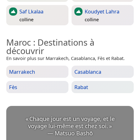
Saf Lkalaa
Koudyet Lahra
colline
colline
Maroc
: Destinations à
découvrir
En savoir plus sur Marrakech, Casablanca, Fès et Rabat.
Marrakech
Casablanca
Fès
Rabat
«
Chaque jour est un voyage, et le
voyage lui-même est chez soi.
»
—
Matsuo Bashō