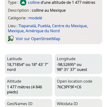
Type :
colline
d’une altitude de 1 477 mètres
Description :
colline au Mexique
Catégorie :
modelé
Lieu :
Tlapanalá
,
Puebla
,
Centre du Mexique
,
Mexique
,
Amérique du Nord
Voir sur Open­Street­Map
Latitude
Longitude
18,71854° ou 18° 43′ 7″
-98,52695° ou
nord
98° 31′ 37″ ouest
Altitude
Open location code
1 477 mètres (4 846
76C3PF9F+C6
pieds)
Geo­Names ID
Wiki­data ID