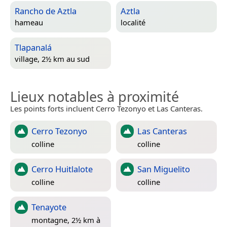
Rancho de Aztla
Aztla
hameau
localité
Tlapanalá
village, 2½ km au sud
Lieux notables à proximité
Les points forts incluent Cerro Tezonyo et Las Canteras.
Cerro Tezonyo
Las Canteras
colline
colline
Cerro Huitlalote
San Miguelito
colline
colline
Tenayote
montagne, 2½ km à