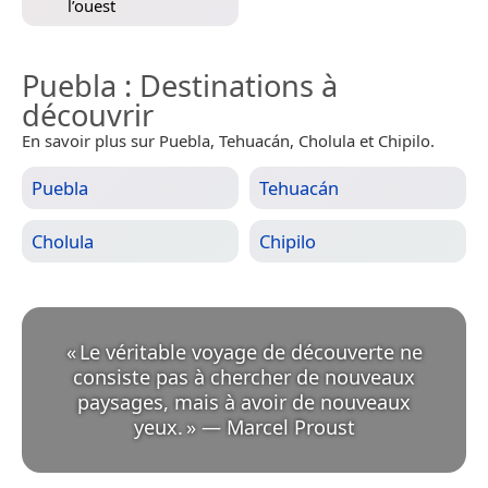
l’ouest
Puebla
: Destinations à
découvrir
En savoir plus sur Puebla, Tehuacán, Cholula et Chipilo.
Puebla
Tehuacán
Cholula
Chipilo
«
Le véritable voyage de découverte ne
consiste pas à chercher de nouveaux
paysages, mais à avoir de nouveaux
yeux.
»
—
Marcel Proust