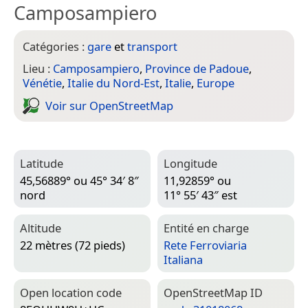
Camposampiero
Catégories :
gare
et
transport
Lieu :
Camposampiero
,
Province de Padoue
,
Vénétie
,
Italie du Nord-Est
,
Italie
,
Europe
Voir sur Open­Street­Map
Latitude
Longitude
45,56889° ou 45° 34′ 8″
11,92859° ou
nord
11° 55′ 43″ est
Altitude
Entité en charge
22 mètres (72 pieds)
Rete Ferroviaria
Italiana
Open location code
Open­Street­Map ID