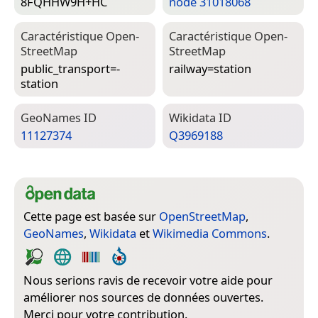
8FQHHW9H+HC
node 31018068
Caractéristique Open­
Caractéristique Open­
Street­Map
Street­Map
public_transport=­
railway=­station
station
Geo­Names ID
Wiki­data ID
11127374
Q3969188
Cette page est basée sur
OpenStreetMap
,
GeoNames
,
Wikidata
et
Wikimedia Commons
.
Nous serions ravis de recevoir votre aide pour
améliorer nos sources de données ouvertes.
Merci pour votre contribution.