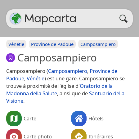
Vénétie
Province de Padoue
Camposampiero
Camposampiero
Camposampiero (
Camposampiero
,
Province de
Padoue
,
Vénétie
) est une gare. Camposampiero se
trouve à proximité de l'église d'
Oratorio della
Madonna della Salute
, ainsi que de
Santuario della
Visione
.
Carte
Hôtels
Carte photo
Itinéraires