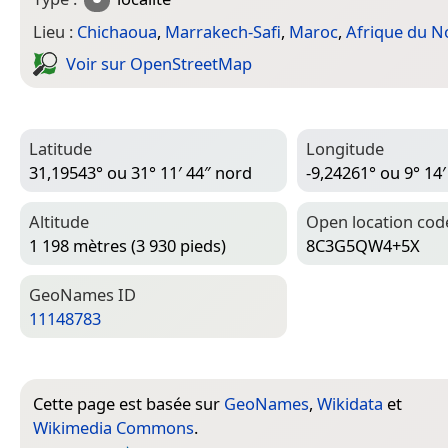
Lieu :
Chichaoua
,
Marrakech-Safi
,
Maroc
,
Afrique du N
Voir sur Open­Street­Map
Latitude
Longitude
31,19543° ou 31° 11′ 44″ nord
-9,24261° ou 9° 14′
Altitude
Open location cod
1 198 mètres (3 930 pieds)
8C3G5QW4+5X
Geo­Names ID
11148783
Cette page est basée sur
GeoNames
,
Wikidata
et
Wikimedia Commons
.