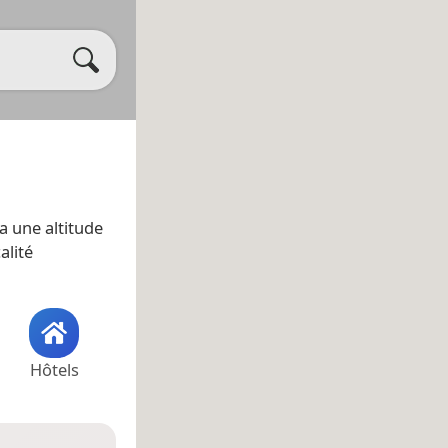
 a une altitude
alité
Hôtels