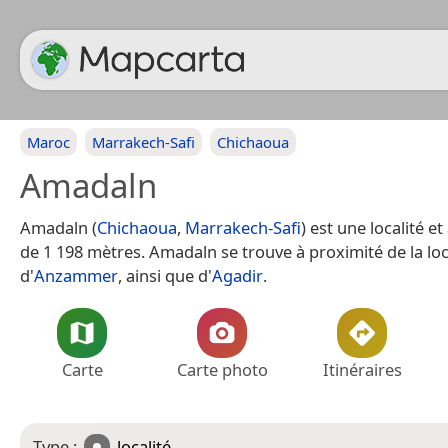
Maroc
Marrakech-Safi
Chichaoua
Amadaln
Amadaln (
Chichaoua
,
Marrakech-Safi
) est une localité et
de 1 198 mètres. Amadaln se trouve à proximité de la loc
d'
Anzammer
, ainsi que d'
Agadir
.
Carte
Carte photo
Itinéraires
Type :
localité