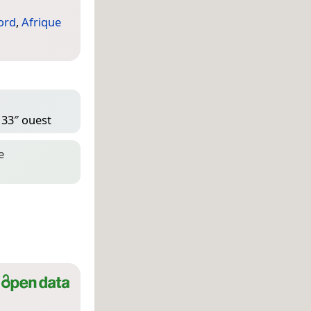
ord
,
Afrique
 33″ ouest
e