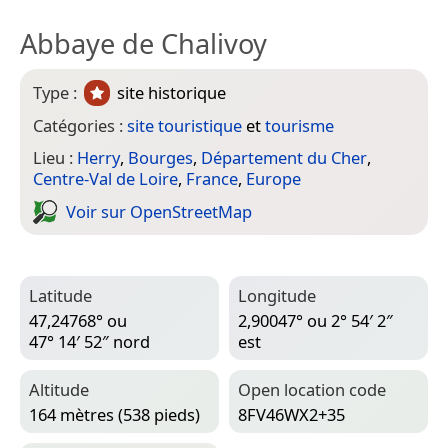
Abbaye de Chalivoy
Type :
site historique
Catégories :
site touristique
et
tourisme
Lieu :
Herry
,
Bourges
,
Département du Cher
,
Centre-Val de Loire
,
France
,
Europe
Voir sur Open­Street­Map
Latitude
Longitude
47,24768° ou
2,90047° ou 2° 54′ 2″
47° 14′ 52″ nord
est
Altitude
Open location code
164 mètres (538 pieds)
8FV46WX2+35