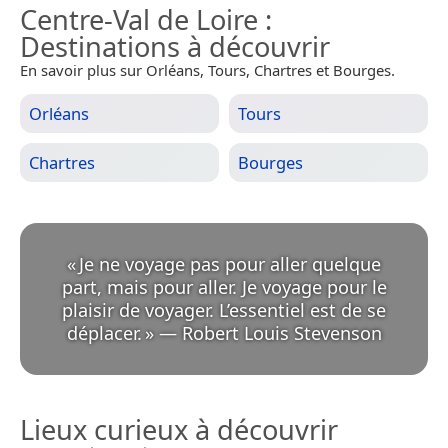
Centre-Val de Loire
:
Destinations à découvrir
En savoir plus sur Orléans, Tours, Chartres et Bourges.
Orléans
Tours
Chartres
Bourges
«
Je ne voyage pas pour aller quelque
part, mais pour aller. Je voyage pour le
plaisir de voyager. L’essentiel est de se
déplacer.
»
—
Robert Louis Stevenson
Lieux curieux à découvrir