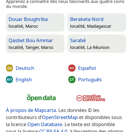
Apprenez à connaître des lieux fascinants aux quatre coins
du monde.
Douar Boughriba
Beraketa Nord
localité,
Maroc
localité,
Madagascar
Qasbet Bou Ammar
Sarabé
localité,
Tanger, Maroc
localité,
La Réunion
Deutsch
Español
English
Português
À propos de Mapcarta
. Les données © les
contributeurs d’
OpenStreetMap
et disponibles sous
la licence
Open Database
. Le texte est disponible
sous la licence
CC BY-SA 4.0
, à l’exception des photos,