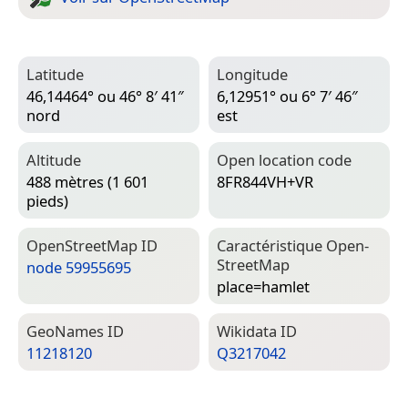
Latitude
Longitude
46,14464° ou 46° 8′ 41″
6,12951° ou 6° 7′ 46″
nord
est
Altitude
Open location code
488 mètres (1 601
8FR844VH+VR
pieds)
Open­Street­Map ID
Caractéristique Open­
Street­Map
node 59955695
place=­hamlet
Geo­Names ID
Wiki­data ID
11218120
Q3217042