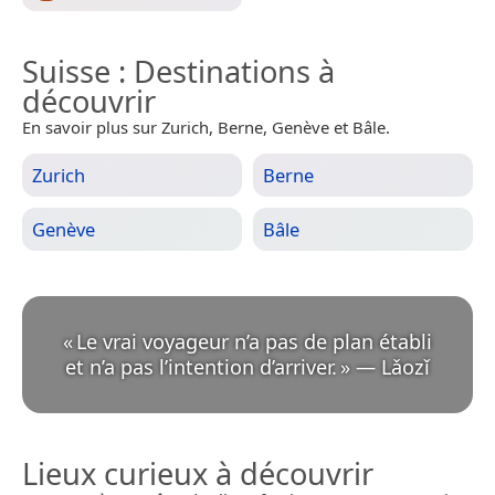
Suisse
: Destinations à
découvrir
En savoir plus sur Zurich, Berne, Genève et Bâle.
Zurich
Berne
Genève
Bâle
«
Le vrai voyageur n’a pas de plan établi
et n’a pas l’intention d’arriver.
»
—
Lǎozǐ
Lieux curieux à découvrir