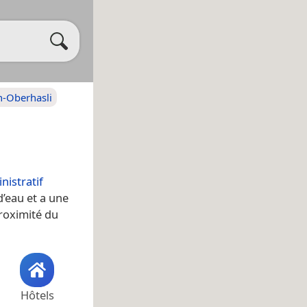
n-Oberhasli
istratif
d’eau et a une
proximité du
Hôtels