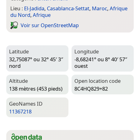
Lieu :
El-Jadida
,
Casablanca-Settat
,
Maroc
,
Afrique
du Nord
,
Afrique
Voir sur Open­Street­Map
Latitude
Longitude
32,75087° ou 32° 45′ 3″
-8,68241° ou 8° 40′ 57″
nord
ouest
Altitude
Open location code
138 mètres (453 pieds)
8C4HQ829+82
Geo­Names ID
11367218