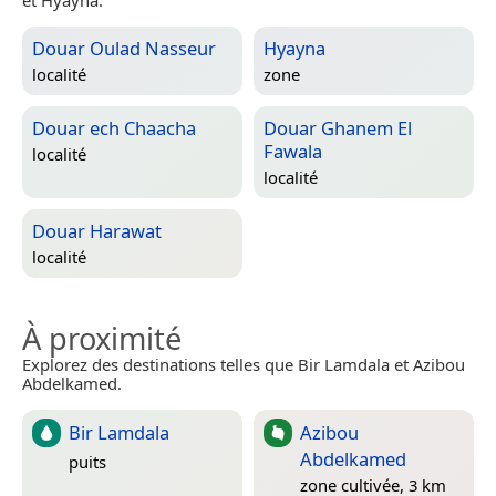
et Hyayna.
Douar Oulad Nasseur
Hyayna
localité
zone
Douar ech Chaacha
Douar Ghanem El
Fawala
localité
localité
Douar Harawat
localité
À proximité
Explorez des destinations telles que Bir Lamdala et Azibou
Abdelkamed.
Bir Lamdala
Azibou
Abdelkamed
puits
zone cultivée, 3 km